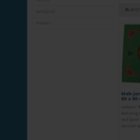
BES
Speelgoed
Knikkers
Mah-Jon
80 x 80 
Artikelnr:
Mah-Jong 
stof.Speel
speciale s