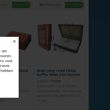
LLEN
BESTELLEN
✕
, om
yseren.
ers voor
gevens
 Reis Etui Rood
Mah-Jong rood China
e hebben
x9x5 cm
koffer klein 23x16x5cm
0407
Artikelnr:
720408
setui. Met 144
Mah-Jong Reis rood Chinees
enen 22 x 11 x 14 mm.
antiek look koffer, met 144 urea-
t chinese
kunststof créme stenen 22 x 15 x
ief ..
12 mm. ..