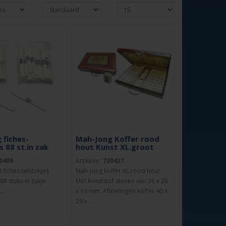
 fiches-
Mah-Jong Koffer rood
s 88 st.in zak
hout Kunst XL.groot
0409
Artikelnr:
720427
 fiches-telstokjes
Mah-Jong koffer XL rood hout.
88 stuks in zakje.
Met kunststof stenen van 36 x 28
..
x 16 mm. Afmetingen koffer 40 x
29 x ..