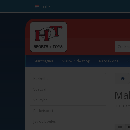
Taal
Startpagina
Nieuw in de shop
Bezoek ons
K
Basketbal
Voetbal
Mah
Volleybal
HOT Game
Racketsport
Jeu de boules