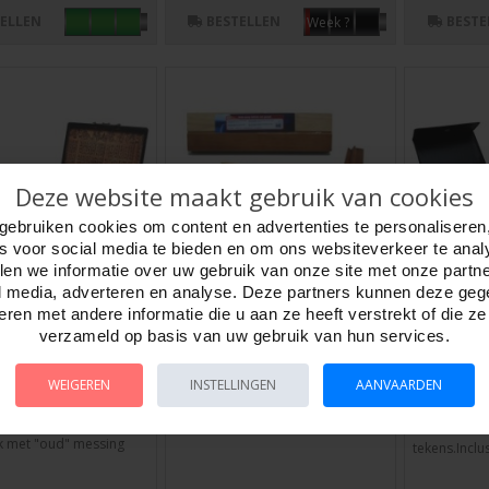
TELLEN
BESTELLEN
BESTE
Week ?
Deze website maakt gebruik van cookies
gebruiken cookies om content en advertenties te personaliseren
es voor social media te bieden en om ons websiteverkeer te anal
en we informatie over uw gebruik van onze site met onze partn
l media, adverteren en analyse. Deze partners kunnen deze ge
g Koffer rood
Mah-Jong latten set
Mah-Jong
ren met andere informatie die u aan ze heeft verstrekt of die z
nst. 34x24 *
groot 4 stuks 40x5cm.
Vinyl 15
verzameld op basis van uw gebruik van hun services.
d onbekend *
Artikelnr:
720406
Artikelnr:
72
720425
Mah-Jong latten set hout, groot.
Mah-Jong rei
WEIGEREN
INSTELLINGEN
AANVAARDEN
offer van hout bekleed
Set van 4 latten, 3 blank, 1 bruin.
kunststof st
mitatieleder.Chinese
Afmetingen: 40 x 5 x 2.2 cm. HO..
Versierd me
k met "oud" messing
tekens.Inclus