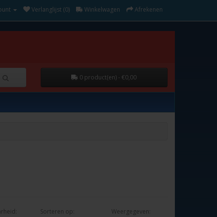
ount
Verlanglijst (0)
Winkelwagen
Afrekenen
0 product(en) - €0,00
rheid:
Sorteren op:
Weergegeven: