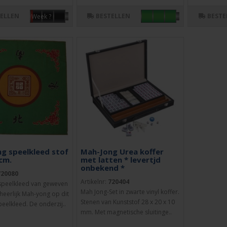
TELLEN
BESTELLEN
BESTE
Week ?
g speelkleed stof
Mah-Jong Urea koffer
cm.
met latten * levertjd
onbekend *
720080
Artikelnr:
720404
speelkleed van geweven
Mah Jong-Set in zwarte vinyl koffer.
 heerlijk Mah-yong op dit
Stenen van Kunststof 28 x 20 x 10
peelkleed. De onderzij..
mm. Met magnetische sluitinge..