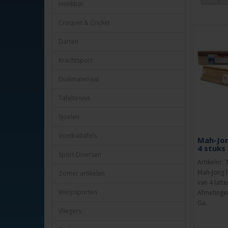
Honkbal
Croquet & Cricket
Darten
Krachtsport
Duikmateriaal
Tafeltennis
Sjoelen
Voetbaltafels
Mah-Jon
4 stuks
Sport Diversen
Artikelnr:
Mah-Jong la
Zomer artikelen
van 4 latte
Werpsporten
Afmetingen
Ga..
Vliegers