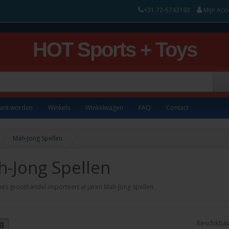
+31 72-5743193
Mijn Acc
HOT Sports + Toys
lant worden
Winkels
Winkelwagen
FAQ
Contact
Mah-Jong Spellen
-Jong Spellen
s groothandel importeert al jaren Mah-Jong spellen.
Beschikbaa