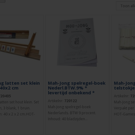
g latten set klein
Mah-Jong spelregel-boek
Mah-Jong
 40x2 cm
Nederl.BTW.9% *
telstokje
levertijd onbekend *
720405
Artikelnr:
72
Artikelnr:
720122
tten set hout klein. Set
Mah-Jong set
Mah-Jong spelregel-boek
n, 3 blank, 1 bruin.
Verpakt per 
Nederlands. BTW 9 procent.
: 40 x 2 x 2 cm.HOT-
HOT-Games.
Inhoud: 40 bladzijden...