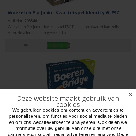
Woezel en Pip Junior Kwartetspel Identity G. FSC
Artikelnr:
798540
Woezel en Pip Junior kwartetspel FSC Dit kleuter kwartet kan zelfs
door de allerkleinsten gespeeld w..
✕
Deze website maakt gebruik van
cookies
We gebruiken cookies om content en advertenties te
personaliseren, om functies voor social media te bieden
en om ons websiteverkeer te analyseren. Ook delen we
informatie over uw gebruik van onze site met onze
BoerenBridge kaartspel Identity Games
partners voor social media, adverteren en analyse. Deze