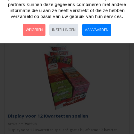
partners kunnen deze gegevens combineren met andere
Artikelnr:
798861
informatie die u aan ze heeft verstrekt of die ze hebben
BoerenBridge kaartspel Welke boer voorspelt het best zijn slagen?
verzameld op basis van uw gebruik van hun services.
Boerenbridge is een eenvoudig kaar..
WEIGEREN
INSTELLINGEN
AANVAARDEN
Display voor 12 Kwartetten spellen
Artikelnr:
798598
Display voor 12 Kwartetten spellen* gratis bij afname 12 kwartet