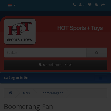
HOT Sports + Toys
0 product(en) - €0,00
categorieën
Merk
Boomerang Fan
Boomerang Fan