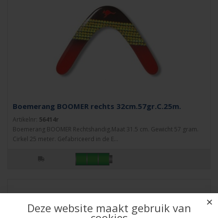
Boemerang BOOMER rechts 32cm.57gr.C.25m.
Artikelnr:
56414r
Boemerang BOOMER Rechtshandig.Maat 31.5 cm. Gewicht 57 gram.
Cirkel 25 meter. Gefabriceerd in de E...
✕
Deze website maakt gebruik van
cookies