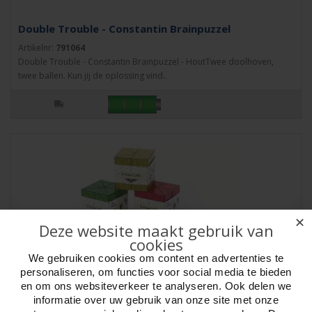
Double Trouble - Constantin Brainpuzzel
Artikelnr:
791064
Double Trouble - Constantin Brainpuzzel - HoutTwee doolhoven,
twee ballen. Kun jij de oplossing vind..
✕
Deze website maakt gebruik van
cookies
We gebruiken cookies om content en advertenties te
personaliseren, om functies voor social media te bieden
en om ons websiteverkeer te analyseren. Ook delen we
informatie over uw gebruik van onze site met onze
Dynacube puzzel kubus - Display 3 ass VE12