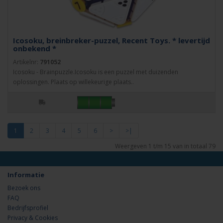
Icosoku, breinbreker-puzzel, Recent Toys. * levertijd
onbekend *
Artikelnr:
791052
Icosoku - Brainpuzzle.Icosoku is een puzzel met duizenden
oplossingen. Plaats op willekeurige plaats..
1
2
3
4
5
6
>
>|
Weergeven 1 t/m 15 van in totaal 79
Informatie
Bezoek ons
FAQ
Bedrijfsprofiel
Privacy & Cookies