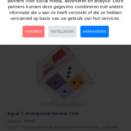
partners voor social media, adverteren en analyse. Deze
Artikelnr:
791054
partners kunnen deze gegevens combineren met andere
Dynacube Kubus puzzel, Recent Toys. De nieuwste puzzel rage “De
informatie die u aan ze heeft verstrekt of die ze hebben
puzzel waarbij je nieuwe vormen blij..
verzameld op basis van uw gebruik van hun services.
WEIGEREN
INSTELLINGEN
AANVAARDEN
Equal 7, Brainpuzzel Recent Toys
Artikelnr:
791027
Equal 7- Brainpuzzle.Rol de dobbelstenen heen en weer, zodat alle