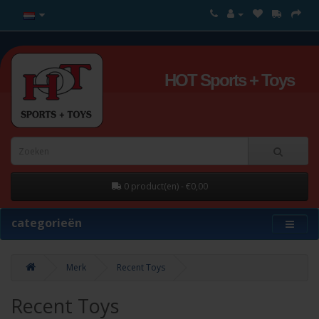
HOT Sports + Toys
0 product(en) - €0,00
categorieën
Merk
Recent Toys
Recent Toys