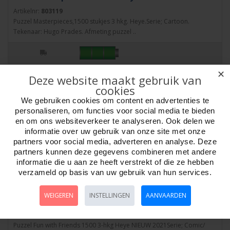
Artikelnr:
803119
Puzzel Masterpieces,1500 stukjes 3 hkg. Heye.Serie; Cartoon.
Tekenaar: Hugo Prades. Afmeting puzzel ..
✕
Deze website maakt gebruik van
cookies
We gebruiken cookies om content en advertenties te
personaliseren, om functies voor social media te bieden
en om ons websiteverkeer te analyseren. Ook delen we
informatie over uw gebruik van onze site met onze
partners voor social media, adverteren en analyse. Deze
partners kunnen deze gegevens combineren met andere
informatie die u aan ze heeft verstrekt of die ze hebben
verzameld op basis van uw gebruik van hun services.
WEIGEREN
INSTELLINGEN
AANVAARDEN
Puzz.Fun with Friends 1500 3hk.Heye 29929
Artikelnr:
809929
Puzzel Fun with Friends 1500 3-hkg Heye NIEUW 2021Serie; Comic/