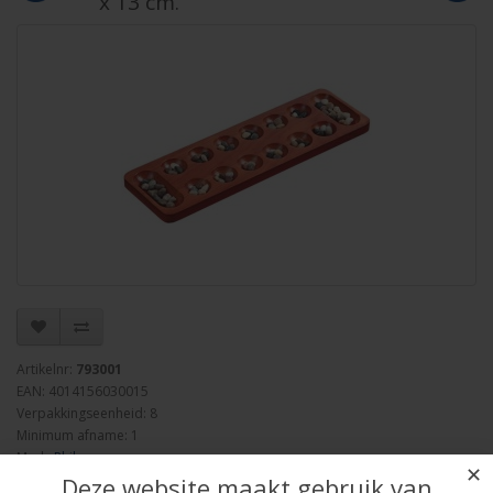
x 13 cm.
Artikelnr:
793001
EAN: 4014156030015
Verpakkingseenheid: 8
Minimum afname: 1
Merk:
Philos
✕
Deze website maakt gebruik van