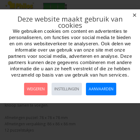
✕
Deze website maakt gebruik van
cookies
Aantal
We gebruiken cookies om content en advertenties te
personaliseren, om functies voor social media te bieden
en om ons websiteverkeer te analyseren. Ook delen we
informatie over uw gebruik van onze site met onze
Bestellen
partners voor social media, adverteren en analyse. Deze
partners kunnen deze gegevens combineren met andere
informatie die u aan ze heeft verstrekt of die ze hebben
Omschrijving
Foto hoge resolutie
Details
verzameld op basis van uw gebruik van hun services.
Deze puzzel bestaat uit 12 puzzelstukken in 5 verschillende vormen die in
WEIGEREN
INSTELLINGEN
AANVAARDEN
de vorm van een knoop in elkaar zijn gezet. Het is de bedoeling om de op
elkaar lijkende houten onderdelen in de juiste volgorde weer tot een
knoop samen te voegen.
Afmetingen puzzel: 78 x 78 x 78 mm
Afmetingen verpakking: 86 x 86 x 86 mm
12 puzzelstukjes