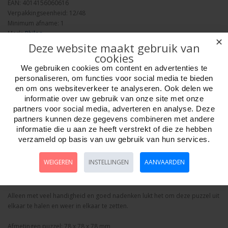
EAN: 4014156060616
Verpakkingseenheid: 12/48
Minimum afname: 1
Merk:
Philos
✕
Deze website maakt gebruik van
cookies
We gebruiken cookies om content en advertenties te
personaliseren, om functies voor social media te bieden
en om ons websiteverkeer te analyseren. Ook delen we
informatie over uw gebruik van onze site met onze
Aantal
partners voor social media, adverteren en analyse. Deze
partners kunnen deze gegevens combineren met andere
informatie die u aan ze heeft verstrekt of die ze hebben
verzameld op basis van uw gebruik van hun services.
Bestellen
WEIGEREN
INSTELLINGEN
AANVAARDEN
Omschrijving
Foto hoge resolutie
Details
Alleen met veel handigheid en goed nadenken lukt het om deze puzzel uit
elkaar te halen en weer in elkaar te zetten.
Afmetingen puzzel: 78 x 78 x 78 mm