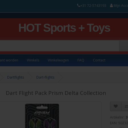
+31 72-5743193
Mijn Acc
HOT Sports + Toys
lant worden
Winkels
Winkelwagen
FAQ
Contact
Dartflights
Dart-flights
Dart Flight Pack Prism Delta Collection
Artikelnr:
3
EAN: 5023