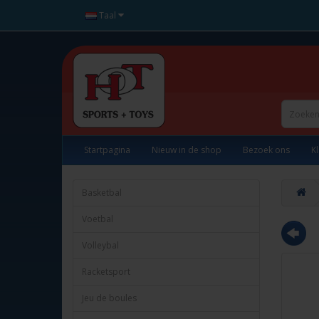
Taal
Startpagina
Nieuw in de shop
Bezoek ons
K
Basketbal
Voetbal
Volleybal
Racketsport
Jeu de boules