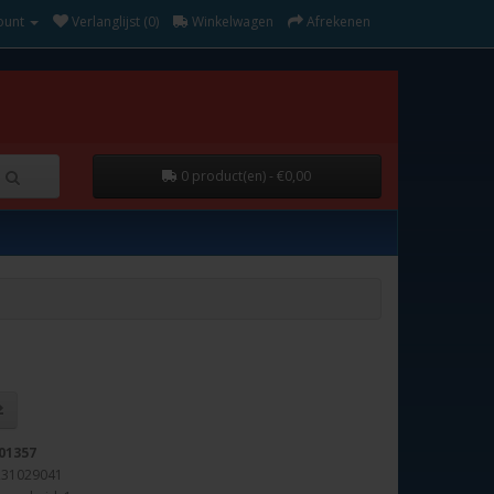
ount
Verlanglijst (0)
Winkelwagen
Afrekenen
0 product(en) - €0,00
01357
231029041