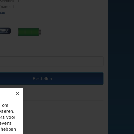
seenheid: 1
fname: 1
mau
Bestellen
✕
, om
yseren.
ers voor
gevens
e hebben