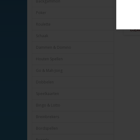
Backgammon
Poker
Roulette
Schaak
Dammen & Domino
Houten Spellen
Go & Mah-Jong
Dobbelen
Speelkaarten
Bingo & Lotto
Breinbrekers
Bordspellen
Puzzels