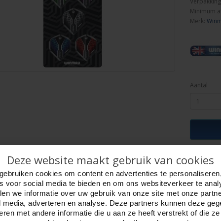
Verpakking
Minimum a
Merk:
Win
Aantal
ijving
Deze website maakt gebruik van cookies
Foto hoge resolutie
Details
gebruiken cookies om content en advertenties te personaliseren
hts Pack Prism Delta Collection
es voor social media te bieden en om ons websiteverkeer te anal
llende vormen Flights, om de juiste balans te vinden.
en we informatie over uw gebruik van onze site met onze partn
157.
l media, adverteren en analyse. Deze partners kunnen deze ge
p blister kaart.
ren met andere informatie die u aan ze heeft verstrekt of die z