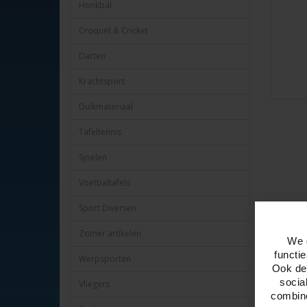
Honkbal
Croquet & Cricket
Darten
Krachtsport
Duikmateriaal
Tafeltennis
Sjoelen
Voetbaltafels
Sport Diversen
Omschr
Zomer artikelen
We 
Dart Flig
functi
Werpsporten
5 verschi
Ook del
Winmau 8
socia
Vliegers
Verpakt o
combine