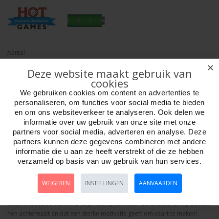
Aantal
✕
Deze website maakt gebruik van
cookies
We gebruiken cookies om content en advertenties te
Bestellen
personaliseren, om functies voor social media te bieden
en om ons websiteverkeer te analyseren. Ook delen we
informatie over uw gebruik van onze site met onze
Omschrijving
Foto hoge resolutie
Media
Details
partners voor social media, adverteren en analyse. Deze
partners kunnen deze gegevens combineren met andere
Oh Crab! bordspel
informatie die u aan ze heeft verstrekt of die ze hebben
verzameld op basis van uw gebruik van hun services.
In “Oh Crab!” speel je als krabben die net op tijd zijn ontsnapt van onder
het mes van de kok en uit de frituur, en nu via een strand vol obstakels
WEIGEREN
INSTELLINGEN
AANVAARDEN
proberen te vluchten naar de veilige zee. Onderweg komen ze afval tegen
dat strandbezoekers hebben achtergelaten, hongerige meeuwen en
andere krabben die onhandig richting het water schuifelen, terwijl de kok
hen achternazit en dat een sterke motivatie geeft om vaart te maken!