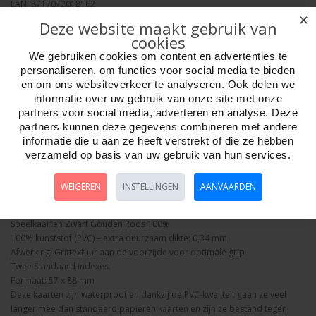
EAN: 8717072018162
✕
Verpakkingseenheid: 10/200
Deze website maakt gebruik van
Minimum afname: 1
cookies
Merk:
HOT Sports + Toys
We gebruiken cookies om content en advertenties te
personaliseren, om functies voor social media te bieden
en om ons websiteverkeer te analyseren. Ook delen we
Aantal
informatie over uw gebruik van onze site met onze
partners voor social media, adverteren en analyse. Deze
partners kunnen deze gegevens combineren met andere
informatie die u aan ze heeft verstrekt of die ze hebben
Bestellen
verzameld op basis van uw gebruik van hun services.
WEIGEREN
INSTELLINGEN
AANVAARDEN
Omschrijving
Foto hoge resolutie
Details
Speelkaarten Zwart Gouden Roos 100%
100% kunststof (PVC) – extra duurzaam dikte: 0,34 mm
Afwerking: Grittextuur aan de voorzijde voor optimale grip
Twee Standaard indexes.
Formaat: 57 x 88 mm
Deze kaarten zijn waterproof en dankzij de PVC-kwaliteit gaan ze veel
langer mee dan standaard papieren kaarten en zijn ze bestand tegen