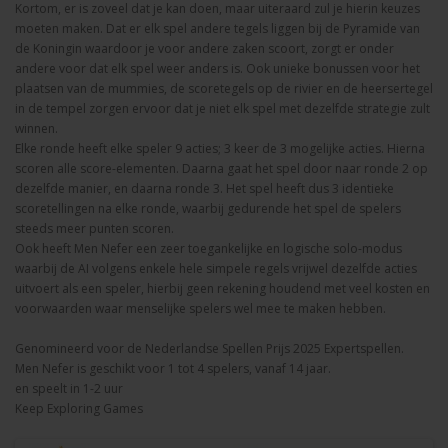
Kortom, er is zoveel dat je kan doen, maar uiteraard zul je hierin keuzes
moeten maken. Dat er elk spel andere tegels liggen bij de Pyramide van
de Koningin waardoor je voor andere zaken scoort, zorgt er onder
andere voor dat elk spel weer anders is. Ook unieke bonussen voor het
plaatsen van de mummies, de scoretegels op de rivier en de heersertegel
in de tempel zorgen ervoor dat je niet elk spel met dezelfde strategie zult
winnen.
Elke ronde heeft elke speler 9 acties; 3 keer de 3 mogelijke acties. Hierna
scoren alle score-elementen. Daarna gaat het spel door naar ronde 2 op
dezelfde manier, en daarna ronde 3. Het spel heeft dus 3 identieke
scoretellingen na elke ronde, waarbij gedurende het spel de spelers
steeds meer punten scoren.
Ook heeft Men Nefer een zeer toegankelijke en logische solo-modus
waarbij de AI volgens enkele hele simpele regels vrijwel dezelfde acties
uitvoert als een speler, hierbij geen rekening houdend met veel kosten en
voorwaarden waar menselijke spelers wel mee te maken hebben.
Genomineerd voor de Nederlandse Spellen Prijs 2025 Expertspellen.
Men Nefer is geschikt voor 1 tot 4 spelers, vanaf 14 jaar.
en speelt in 1-2 uur
Keep Exploring Games