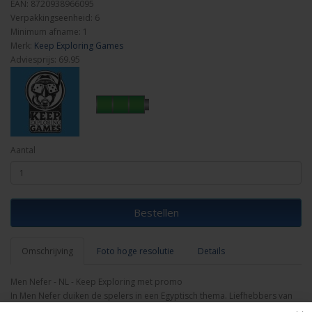
EAN: 8720938966095
Verpakkingseenheid: 6
Minimum afname: 1
Merk:
Keep Exploring Games
Adviesprijs: 69.95
Aantal
Bestellen
Omschrijving
Foto hoge resolutie
Details
Men Nefer - NL - Keep Exploring met promo
In Men Nefer duiken de spelers in een Egyptisch thema. Liefhebbers van
Bitoku zullen het actie-selectie-mechanisme herkennen.