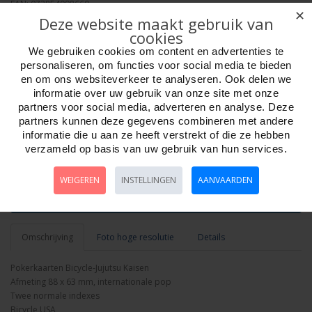
EAN: 073854098660
✕
Verpakkingseenheid: 6/24
Deze website maakt gebruik van
Minimum afname: 1
cookies
Merk:
Bicycle
We gebruiken cookies om content en advertenties te
personaliseren, om functies voor social media te bieden
en om ons websiteverkeer te analyseren. Ook delen we
informatie over uw gebruik van onze site met onze
partners voor social media, adverteren en analyse. Deze
partners kunnen deze gegevens combineren met andere
informatie die u aan ze heeft verstrekt of die ze hebben
Aantal
verzameld op basis van uw gebruik van hun services.
WEIGEREN
INSTELLINGEN
AANVAARDEN
Bestellen
Omschrijving
Foto hoge resolutie
Details
Pokerkaarten Bicycle-Jujutsu Kaisen
Afmeting 88 x 63 mm, internationale pop
Twee normale indexes
Bicycle USA