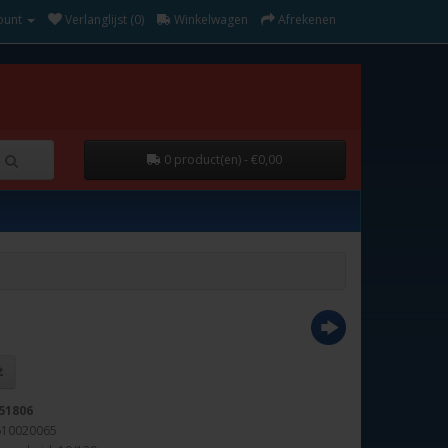
ount
Verlanglijst (0)
Winkelwagen
Afrekenen
0 product(en) - €0,00
51806
610020065