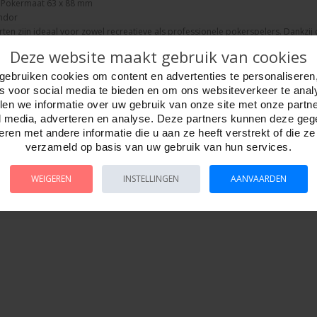
 Pokermaat 63 x 88 mm
ndor
ten zijn ideaal voor zowel recreatieve als professionele pokerspelers. Dankzij
kaarten en zijn ze bestand tegen buigen, morsen en slijtage.
Deze website maakt gebruik van cookies
gebruiken cookies om content en advertenties te personaliseren
es voor social media te bieden en om ons websiteverkeer te anal
en we informatie over uw gebruik van onze site met onze partn
l media, adverteren en analyse. Deze partners kunnen deze ge
ren met andere informatie die u aan ze heeft verstrekt of die z
verzameld op basis van uw gebruik van hun services.
WEIGEREN
INSTELLINGEN
AANVAARDEN