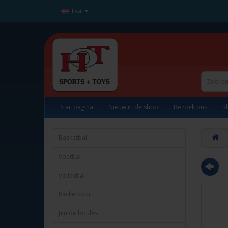
Taal
Startpagina
Nieuw in de shop
Bezoek ons
K
Basketbal
Voetbal
Volleybal
Racketsport
Jeu de boules