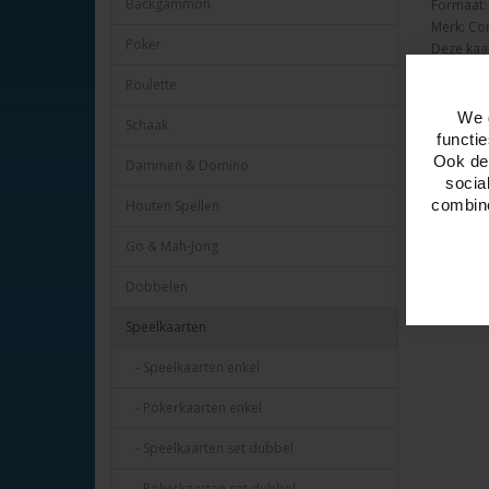
Backgammon
Formaat:
Merk: Co
Poker
Deze kaar
papieren 
Roulette
We 
Schaak
functi
Ook del
Dammen & Domino
socia
combine
Houten Spellen
Go & Mah-Jong
Dobbelen
Speelkaarten
- Speelkaarten enkel
- Pokerkaarten enkel
- Speelkaarten set dubbel
- Pokerkaarten set dubbel