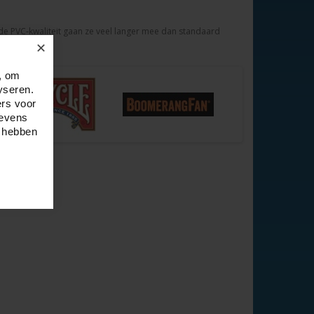
 de PVC-kwaliteit gaan ze veel langer mee dan standaard
✕
, om
yseren.
ers voor
gevens
e hebben