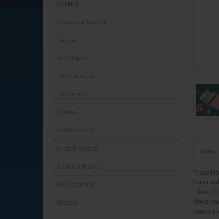
Honkbal
Croquet & Cricket
Darten
Krachtsport
Duikmateriaal
Tafeltennis
Sjoelen
Voetbaltafels
Sport Diversen
Omschr
Zomer artikelen
Texas Ho
Materiaal
Werpsporten
Dikte: 0
Afwerking
Vliegers
Jumbo ind