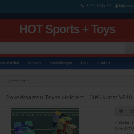
+31 72-5743193
Mijn Acc
HOT Sports + Toys
lant worden
Winkels
Winkelwagen
FAQ
Contact
Speelkaarten
Pokerkaarten Texas Hold'em 100% kunst VE10
Artikelnr:
7
EAN: 6972