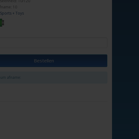
seenheid: 10/120
fname: 10
Sports + Toys
Bestellen
um afname: