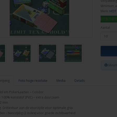
Verpakking
Minimum a
Merk:
HOT 
Aantal
Minim
ijving
Foto hoge resolutie
Media
Details
ld'em Pokerkaarten – Condor
: 100% kunststof (PVC) – extra duurzaam
,32 mm
: Grittextuur aan de voorzijde voor optimale grip
ex – tweezijdig (2 index) voor goede zichtbaarheid