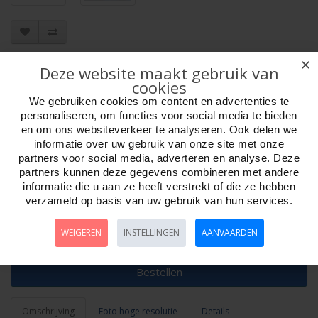
Artikelnr:
670237
✕
Deze website maakt gebruik van
EAN: 8717072002376
cookies
Verpakkingseenheid: 8 staffel
We gebruiken cookies om content en advertenties te
Minimum afname: 1
personaliseren, om functies voor social media te bieden
Merk:
HOT Games
en om ons websiteverkeer te analyseren. Ook delen we
informatie over uw gebruik van onze site met onze
partners voor social media, adverteren en analyse. Deze
partners kunnen deze gegevens combineren met andere
informatie die u aan ze heeft verstrekt of die ze hebben
verzameld op basis van uw gebruik van hun services.
Aantal
WEIGEREN
INSTELLINGEN
AANVAARDEN
Bestellen
Omschrijving
Foto hoge resolutie
Details