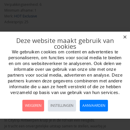
Verpakkingseenheid: 6
Minimum afname: 1
Merk:
HOT Exclusive
Adviesprijs: 25
✕
Deze website maakt gebruik van
cookies
We gebruiken cookies om content en advertenties te
personaliseren, om functies voor social media te bieden
Aantal
en om ons websiteverkeer te analyseren. Ook delen we
informatie over uw gebruik van onze site met onze
partners voor social media, adverteren en analyse. Deze
partners kunnen deze gegevens combineren met andere
Bestellen
informatie die u aan ze heeft verstrekt of die ze hebben
verzameld op basis van uw gebruik van hun services.
Omschrijving
Foto hoge resolutie
Media
Details
WEIGEREN
INSTELLINGEN
AANVAARDEN
Citytrip Antwerpen bordspel
In Citytrip Antwerpen kruip je in de rol van een reisgids.
Je tracht een onvergetelijke uitstap samen te stellen, waarbij je