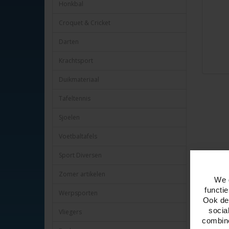
Honkbal
Croquet & Cricket
Darten
Krachtsport
Duikmateriaal
Tafeltennis
Sjoelen
Voetbaltafels
Sport Diversen
Omschr
Zomer artikelen
We 
Puzzle Se
functi
Werpsporten
Op het ee
Ook del
nauwkeuri
socia
Vliegers
als creat
combine
met haar 