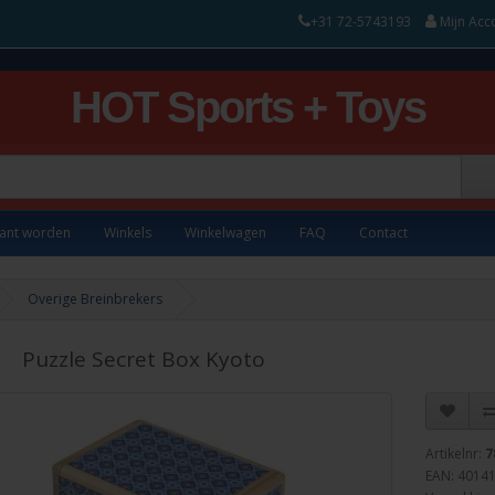
+31 72-5743193
Mijn Acc
HOT Sports + Toys
lant worden
Winkels
Winkelwagen
FAQ
Contact
Overige Breinbrekers
Puzzle Secret Box Kyoto
Artikelnr:
7
EAN: 4014