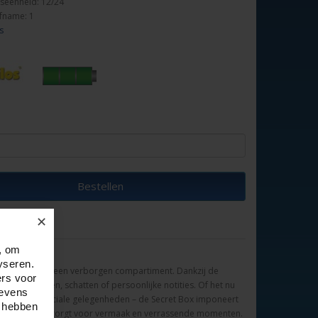
seenheid: 12/24
fname: 1
s
Bestellen
✕
, om
yseren.
g onthult zich een verborgen compartiment. Dankzij de
ers voor
ne geschenken, schatten of persoonlijke notities. Of het nu
gevens
opplek voor speciale gelegenheden – de Secret Box imponeert
e hebben
e verfijning en zorgt voor vermaak en verrassende momenten.