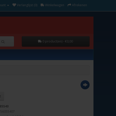
ount
Verlanglijst (0)
Winkelwagen
Afrekenen
0 product(en) - €0,00
85540
156055407