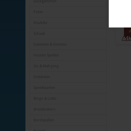
Backgammon
Een bijz
Poker
Roulette
Schaak
Dammen & Domino
Houten Spellen
Go & Mah-Jong
Dobbelen
Speelkaarten
Bingo & Lotto
Breinbrekers
Bordspellen
Puzzels