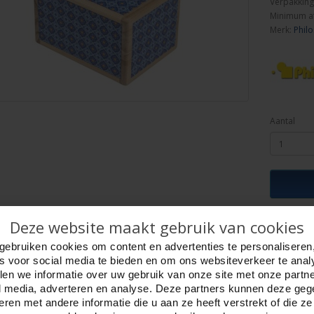
Verpakking
Minimum a
Merk:
Philo
Aantal
ijving
Deze website maakt gebruik van cookies
Foto hoge resolutie
Details
gebruiken cookies om content en advertenties te personaliseren
cret Box Kyoto
es voor social media te bieden en om ons websiteverkeer te anal
rste gezicht lijkt het een eenvoudige houten doos, maar met vaardige hanterin
en we informatie over uw gebruik van onze site met onze partn
ge afwerking en het prachtige design is het de perfecte verstopplaats voor klei
l media, adverteren en analyse. Deze partners kunnen deze ge
ief cadeau is, als verrassing voor puzzelliefhebbers of als een originele verst
ren met andere informatie die u aan ze heeft verstrekt of die z
elegantie en functionaliteit. Ze combineert een esthetisch ontwerp met slimm