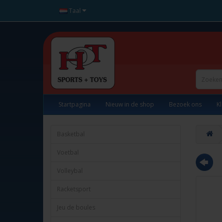
Taal
Startpagina
Nieuw in de shop
Bezoek ons
K
Basketbal
Voetbal
Volleybal
Racketsport
Jeu de boules