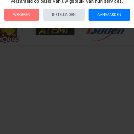
verzameld op basis van uw gebruik van hun services.
onder accessoire dat op een charmante manier geheimen bewaart!
WEIGEREN
INSTELLINGEN
AANVAARDEN