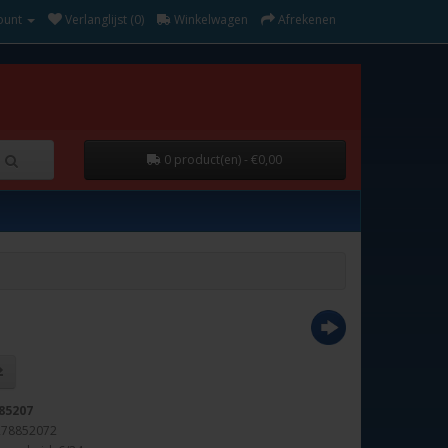
ount
Verlanglijst (0)
Winkelwagen
Afrekenen
0 product(en) - €0,00
85207
278852072