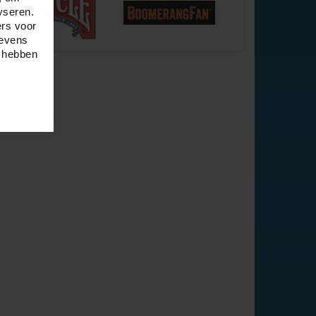
yseren.
ers voor
gevens
e hebben