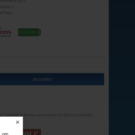
seenheid: 6/24
fname: 1
nt Toys
Bestellen
alen. Gebruik je kennis van messing om het op te lossen!
✕
, om