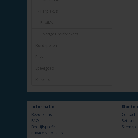
- Perplexus
- Rubik's
- Overige Breinbrekers
Bordspellen
Puzzels
Speelgoed
Knikkers
Informatie
Klanten
Bezoek ons
Contact
FAQ
Retourne
Bedrijfsprofiel
Sitemap
Privacy & Cookies