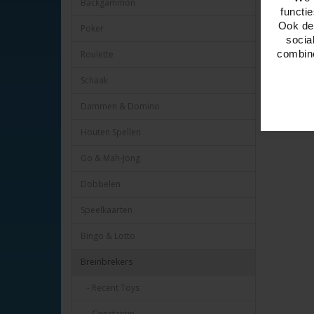
Backgammon
functi
Ook del
Poker
socia
combine
Roulette
Schaak
Dammen & Domino
Houten Spellen
Go & Mah-Jong
Dobbelen
Speelkaarten
Bingo & Lotto
Breinbrekers
- Recent Toys
- Constantin