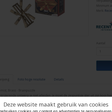
Verpakking
Minimum a
Merk:
Rece
Aantal
ijving
Foto hoge resolutie
Details
mist, Brass - Brainpuzzle
intrigerende ontwerp je niet afleiden. Je moet de zespuntige ster uit zijn kooi h
Deze website maakt gebruik van cookies
gebruiken cookies om content en advertenties te personaliseren