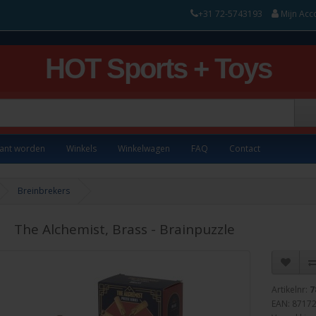
+31 72-5743193
Mijn Acc
HOT Sports + Toys
lant worden
Winkels
Winkelwagen
FAQ
Contact
Breinbrekers
The Alchemist, Brass - Brainpuzzle
Artikelnr:
7
EAN: 8717