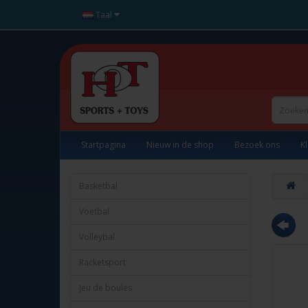
Taal
Startpagina
Nieuw in de shop
Bezoek ons
K
Basketbal
Voetbal
Volleybal
Racketsport
Jeu de boules