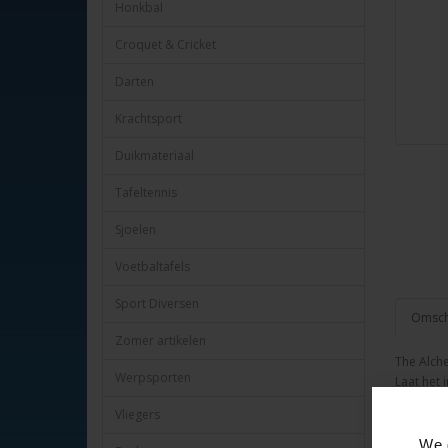
Honkbal
Croquet & Cricket
Darten
Krachtsport
Duikmateriaal
Tafeltennis
Sjoelen
Voetbaltafels
Sport Diversen
Omschr
Zomer artikelen
The Alche
Werpsporten
Laat het 
Vliegers
We 