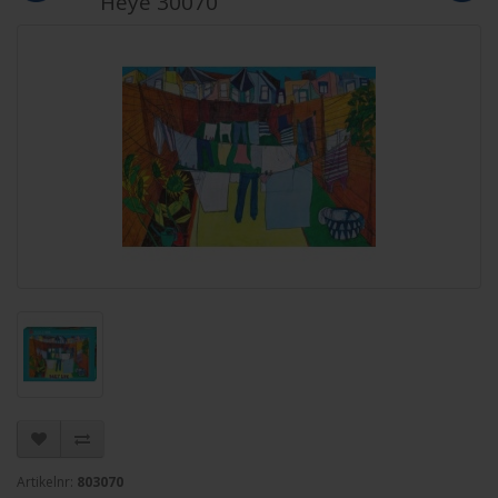
Heye 30070
Artikelnr:
803070