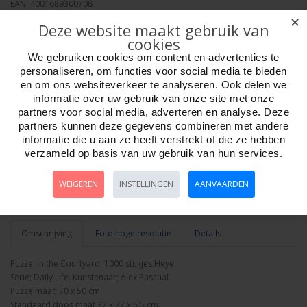
EAN: 4001689300708
Verpakkingseenheid: 6
✕
Deze website maakt gebruik van
Minimum afname: 1
cookies
Merk:
Heye Puzzle
We gebruiken cookies om content en advertenties te
personaliseren, om functies voor social media te bieden
en om ons websiteverkeer te analyseren. Ook delen we
informatie over uw gebruik van onze site met onze
partners voor social media, adverteren en analyse. Deze
partners kunnen deze gegevens combineren met andere
Aantal
informatie die u aan ze heeft verstrekt of die ze hebben
verzameld op basis van uw gebruik van hun services.
WEIGEREN
INSTELLINGEN
AANVAARDEN
Bestellen
Omschrijving
Foto hoge resolutie
Details
Puzzel In the Courtyard, 1000 stukjes Heye.
Serie; Daily Life. Kunstenaar; Alex Pascual.
Puzzelmaat; 70 x 50 cm.
Standaard doos maat 37 x 27 x 5.5 cm.