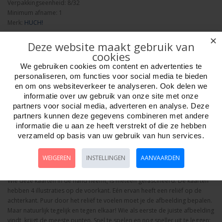
Verpakkingseenheid: 8/32
Minimum afname: 1
Merk:
HUCH!
✕
Deze website maakt gebruik van
cookies
We gebruiken cookies om content en advertenties te
personaliseren, om functies voor social media te bieden
en om ons websiteverkeer te analyseren. Ook delen we
Aantal
informatie over uw gebruik van onze site met onze
partners voor social media, adverteren en analyse. Deze
partners kunnen deze gegevens combineren met andere
informatie die u aan ze heeft verstrekt of die ze hebben
Bestellen
verzameld op basis van uw gebruik van hun services.
WEIGEREN
INSTELLINGEN
AANVAARDEN
Omschrijving
Foto hoge resolutie
Details
Wie deze kaarten in de hand neemt, is meteen gefascineerd: De kaarten
hebben 4 illustraties op de voorkant. Eén ervan heeft een reliëf op de
achterkant. Puur door het reliëf te voelen moet je de afbeelding bepalen.
Maar natuurlijk tegelijk en tegen elkaar! Wie als eerste de juiste afbeelding
vindt, krijgt de meeste punten. Snel te spelen en nog sneller uit te leggen: