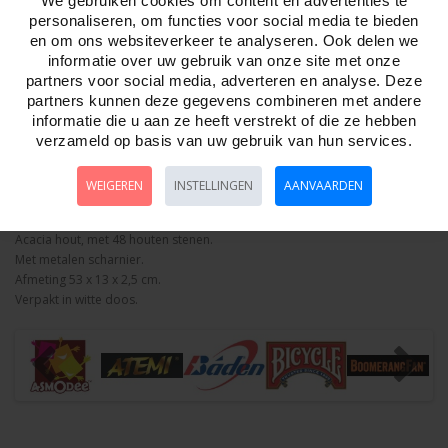
We gebruiken cookies om content en advertenties te
personaliseren, om functies voor social media te bieden
Aantal
en om ons websiteverkeer te analyseren. Ook delen we
informatie over uw gebruik van onze site met onze
partners voor social media, adverteren en analyse. Deze
partners kunnen deze gegevens combineren met andere
Bestellen
informatie die u aan ze heeft verstrekt of die ze hebben
verzameld op basis van uw gebruik van hun services.
Omschrijving
Foto hoge resolutie
Details
WEIGEREN
INSTELLINGEN
AANVAARDEN
Kalaha opklapbaar Acacia hout
Acacia hout, met 48 houten stenen.
Met metalen scharnier.
Afmeting 53 x 13 x 2,5 cm.
Verpakt in witte doos.