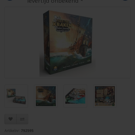
levertijd onbekend *
Artikelnr:
792595