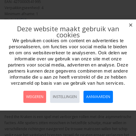
EAN: 4270000541995
Verpakkingseenheid: 4
Minimum afname: 1
Merk:
HUCH!
✕
Deze website maakt gebruik van
cookies
Week ?
We gebruiken cookies om content en advertenties te
personaliseren, om functies voor social media te bieden
en om ons websiteverkeer te analyseren. Ook delen we
informatie over uw gebruik van onze site met onze
Aantal
partners voor social media, adverteren en analyse. Deze
partners kunnen deze gegevens combineren met andere
informatie die u aan ze heeft verstrekt of die ze hebben
verzameld op basis van uw gebruik van hun services.
Bestellen
WEIGEREN
INSTELLINGEN
AANVAARDEN
Omschrijving
Foto hoge resolutie
Media
Details
Feed the Kraken is een spel met verborgen rollen met drie asymmetrische
facties. Alle spelers zitten misschien in hetzelfde schuitje, maar willen in
verschillende richtingen navigeren! De trouwe matrozen willen het schip
veilig naar het vasteland brengen, terwijl de piraten ernaar verlangen het