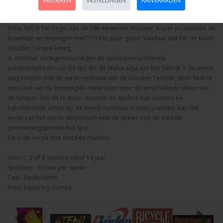
WEIGEREN
INSTELLINGEN
AANVAARDEN
bedevaartsoorden op aarde. Nadat het meerdere keren werd
afgebroken, herbouwde Maharadja Ranjit Singh, stichter van het Sikhrijk in
India, het in het begin van de 19e eeuw met marmer, koper en bedekte de
bovenste verdiepingen met 750 kilo puur goud. Vandaar dat het de naam
Gouden Tempel kreeg.
In Amritsar vertegenwoordigen de spelers verschillende
persoonlijkheden uit die tijd die de Maharadja van het Sikhrijk 3 decennia
lang hielpen met de wederopbouw van de Gouden Tempel, door hem te
voorzien van de benodigde materialen voor de verschillende delen van
de tempel. Om dit te doen, moeten de spelers hun werkers en
bijbehorende acties op de meest optimale manier plannen. Aan het
einde van het derde decennium wint de speler met de meeste
overwinningspunten het spel.
Dit is de versie met metalen munten.
Voor 1, 2 of 3 spelers vanaf 14 jaar
Spelduur : 30 min per speler
Taal : Nederlands
Keep Exploring Games