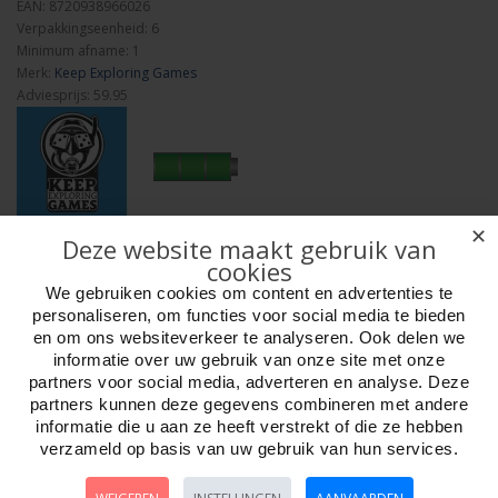
EAN: 8720938966026
Verpakkingseenheid: 6
Minimum afname: 1
Merk:
Keep Exploring Games
Adviesprijs: 59.95
✕
Aantal
Deze website maakt gebruik van
cookies
We gebruiken cookies om content en advertenties te
personaliseren, om functies voor social media te bieden
en om ons websiteverkeer te analyseren. Ook delen we
Bestellen
informatie over uw gebruik van onze site met onze
partners voor social media, adverteren en analyse. Deze
Omschrijving
Foto hoge resolutie
Media
Details
partners kunnen deze gegevens combineren met andere
informatie die u aan ze heeft verstrekt of die ze hebben
verzameld op basis van uw gebruik van hun services.
Amritsar, India is de thuisbasis van de Sri Harmandir Sahib, ook wel de
Gouden Tempel genoemd. Dit spectaculaire gebouw is wereldberoemd
als heilige plaats voor de Sikhgemeenschap en is een van de beroemdste