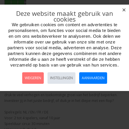
✕
Deze website maakt gebruik van
Aantal
cookies
We gebruiken cookies om content en advertenties te
personaliseren, om functies voor social media te bieden
en om ons websiteverkeer te analyseren. Ook delen we
Bestellen
informatie over uw gebruik van onze site met onze
partners voor social media, adverteren en analyse. Deze
partners kunnen deze gegevens combineren met andere
Omschrijving
Foto hoge resolutie
Details
informatie die u aan ze heeft verstrekt of die ze hebben
verzameld op basis van uw gebruik van hun services.
In Too Deep- Kaartspel JD
De dieptes van de oceanen spreken tot de verbeelding. Vijf bedrijven zijn
de uitdaging aangegaan om het onbekende te ontdekken. Door steeds
WEIGEREN
INSTELLINGEN
AANVAARDEN
dieper af te dalen neemt de belofte van hoog rendement toe, net als de
waarde van de bedrijven. Maar een snelle sprint naar de bodem kan de
druk te veel verhogen en toekomstige groei van het bedrijf beperken.
Investeer jij in het juiste bedrijf, of duik je in het diepe met een flop?
Spelregels: NL / EN / FR / DE
Voor: 2 tot 4 spelers, vanaf 10 jaar
Speelduur circa: 30 minuten