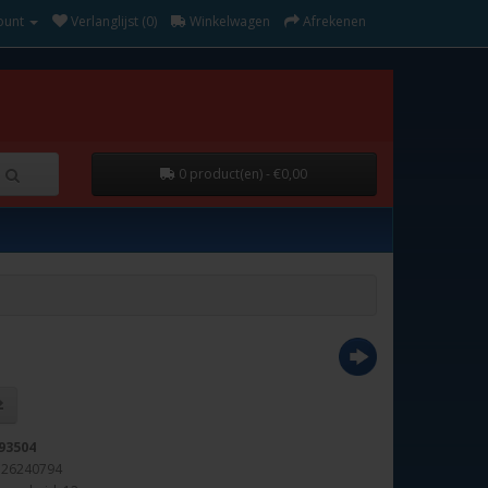
ount
Verlanglijst (0)
Winkelwagen
Afrekenen
0 product(en) - €0,00
93504
326240794