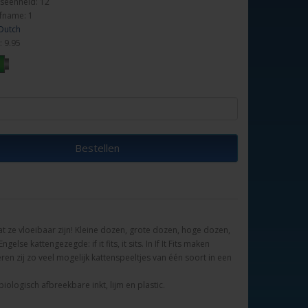
seenheid: 12
fname: 1
 Dutch
: 9.95
Bestellen
t ze vloeibaar zijn! Kleine dozen, grote dozen, hoge dozen,
lse kattengezegde: if it fits, it sits. In If It Fits maken
en zij zo veel mogelijk kattenspeeltjes van één soort in een
iologisch afbreekbare inkt, lijm en plastic.