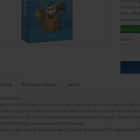
Verpakking
Minimum a
Merk:
Jolly
Adviesprijs
Aantal
ijving
Foto hoge resolutie
Details
- Kaartspel JD
ten zich in de kleinste doosjes te wringen, waardoor je soms het gevoel hebt da
zen en eigenlijk in elke vorm. Een kat weet zichzelf erin te krijgen. Vandaar het Enge
an ook dozen door verschillende kaarten aan elkaar te koppelen. Hierbij prober
hun kat te krijgen en waterspuiten te omzeilen.
s is een eco spel voor de productie wordt gebruik gemaakt van FSC-materialen en b