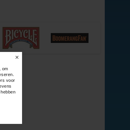
✕
, om
yseren.
ers voor
gevens
e hebben