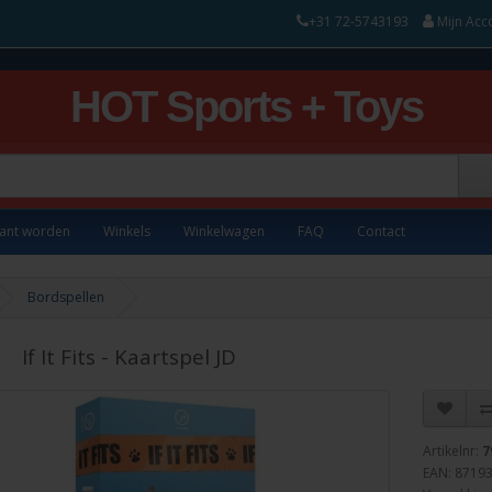
+31 72-5743193
Mijn Acc
HOT Sports + Toys
lant worden
Winkels
Winkelwagen
FAQ
Contact
Bordspellen
If It Fits - Kaartspel JD
Artikelnr:
7
EAN: 8719