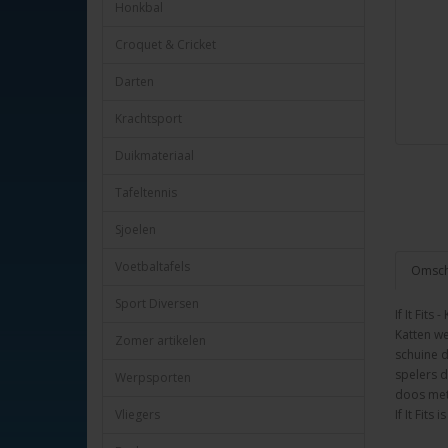
Honkbal
Croquet & Cricket
Darten
Krachtsport
Duikmateriaal
Tafeltennis
Sjoelen
Voetbaltafels
Omschr
Sport Diversen
If It Fits 
Katten we
Zomer artikelen
schuine do
spelers d
Werpsporten
doos met 
Vliegers
If It Fit