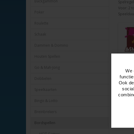
Backgammon
Spelregels
Voor: 2 t
Poker
Speelduur
Roulette
Schaak
Dammen & Domino
Houten Spellen
Go & Mah-Jong
We 
functi
Dobbelen
Ook del
socia
Speelkaarten
combine
Bingo & Lotto
Breinbrekers
Bordspellen
- HOT Games