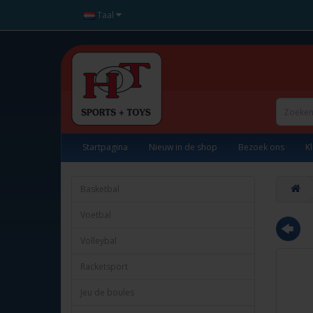
Taal
Startpagina
Nieuw in de shop
Bezoek ons
K
Basketbal
Voetbal
Volleybal
Racketsport
Jeu de boules