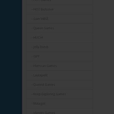
- HOT Exclusive
- Gam'inBIZ
- Queen Games
- HUCH!
- Jolly Dutch
- GIPF
- Hurrican Games
- Lautapelit
- Quined Games
- Keep Exploring Games
- Matagot
- Identity Games