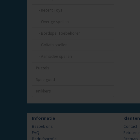
- Recent Toys
- Overige spellen
- Bordspel Toebehoren
- Goliath spellen
- Asmodee spellen
Puzzels
Speelgoed
Knikkers
Informatie
Klanten
Bezoek ons
Contact
FAQ
Retourne
Bedrijfsprofiel
Sitemap