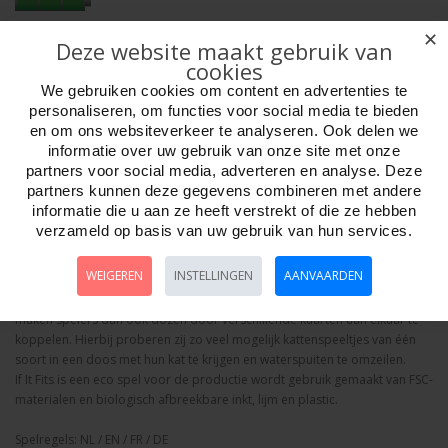
Aantal
✕
Deze website maakt gebruik van
cookies
We gebruiken cookies om content en advertenties te
personaliseren, om functies voor social media te bieden
Bestellen
en om ons websiteverkeer te analyseren. Ook delen we
informatie over uw gebruik van onze site met onze
partners voor social media, adverteren en analyse. Deze
Omschrijving
Foto hoge resolutie
Details
partners kunnen deze gegevens combineren met andere
informatie die u aan ze heeft verstrekt of die ze hebben
If It Fits - Kaartspel JD
verzameld op basis van uw gebruik van hun services.
Katten weten zich in de kleinste doosjes te wringen, waardoor je soms het
gevoel hebt dat ze vloeibaar zijn! Kleine dozen, grote dozen, hoge dozen,
WEIGEREN
INSTELLINGEN
AANVAARDEN
schuine dozen en eigenlijk in elke vorm. Een kat weet zichzelf erin te
krijgen. Vandaar het Engelse kattengezegde: if it fits, it sits. In If It Fits
maken spelers dan ook dozen door verschillende kaarten aan elkaar te
koppelen. Hierbij proberen zij zo veel mogelijk kattenspeeltjes van één
soort in een doos met hun kat te krijgen en waterspuiten te omzeilen.
If It Fits is een eco spel voor de productie wordt gebruik gemaakt van FSC-
materialen en biologisch afbreekbare inkt, lijm en plastic.
Spelregels: NL / EN / FR / DE