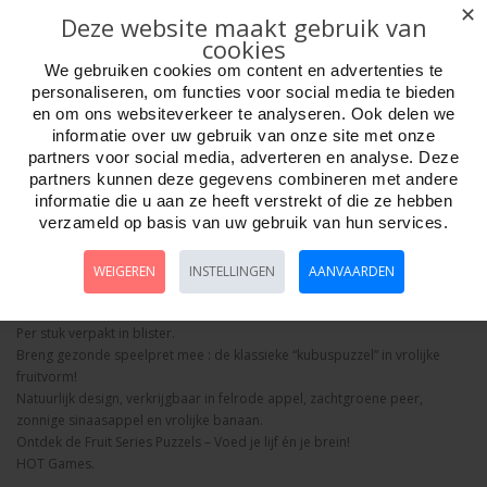
✕
Deze website maakt gebruik van
cookies
We gebruiken cookies om content en advertenties te
personaliseren, om functies voor social media te bieden
Aantal
en om ons websiteverkeer te analyseren. Ook delen we
informatie over uw gebruik van onze site met onze
partners voor social media, adverteren en analyse. Deze
partners kunnen deze gegevens combineren met andere
informatie die u aan ze heeft verstrekt of die ze hebben
Bestellen
verzameld op basis van uw gebruik van hun services.
Omschrijving
Foto hoge resolutie
Details
WEIGEREN
INSTELLINGEN
AANVAARDEN
IQ Puzzel Magic Sinaasappel, HOT Games
Per stuk verpakt in blister.
Breng gezonde speelpret mee : de klassieke “kubuspuzzel” in vrolijke
fruitvorm!
Natuurlijk design, verkrijgbaar in felrode appel, zachtgroene peer,
zonnige sinaasappel en vrolijke banaan.
Ontdek de Fruit Series Puzzels – Voed je lijf én je brein!
HOT Games.