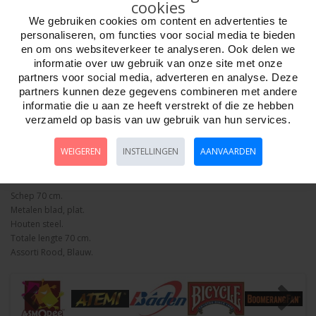
cookies
We gebruiken cookies om content en advertenties te
Aantal
personaliseren, om functies voor social media te bieden
en om ons websiteverkeer te analyseren. Ook delen we
informatie over uw gebruik van onze site met onze
partners voor social media, adverteren en analyse. Deze
Bestellen
partners kunnen deze gegevens combineren met andere
informatie die u aan ze heeft verstrekt of die ze hebben
verzameld op basis van uw gebruik van hun services.
Minimum afname:
WEIGEREN
INSTELLINGEN
AANVAARDEN
Omschrijving
Foto hoge resolutie
Details
Schep 70 cm.
Metalen blad, plat.
Houten steel.
Totale lengte 70 cm.
Assorti Rood, Blauw.