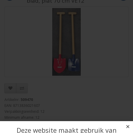
blad, plat 70 cm VE12
Artikelnr:
509470
EAN: 8713836021607
Verpakkingseenheid: 12
Minimum afname: 12
Merk:
HOT Sports + Toys
✕
Deze website maakt gebruik van