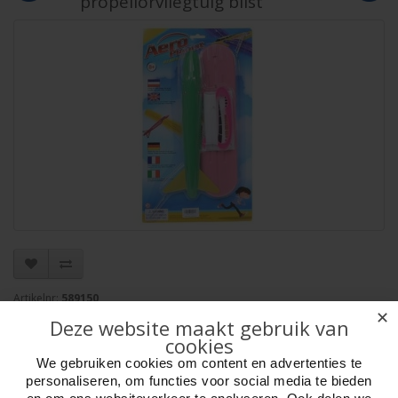
propellorvliegtuig blist
Artikelnr:
589150
✕
EAN: 8713836066691
Deze website maakt gebruik van
Verpakkingseenheid: 24
cookies
Minimum afname: 1
We gebruiken cookies om content en advertenties te
Merk:
HOT Sports + Toys
personaliseren, om functies voor social media te bieden