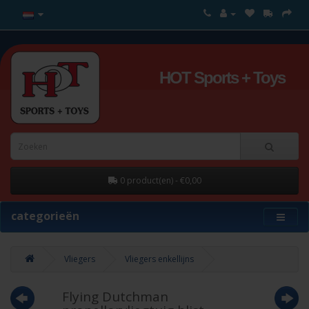
HOT Sports + Toys
0 product(en) - €0,00
categorieën
Vliegers
Vliegers enkellijns
Flying Dutchman