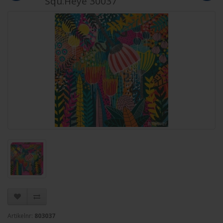
Squ.Heye 30037
Artikelnr:
803037