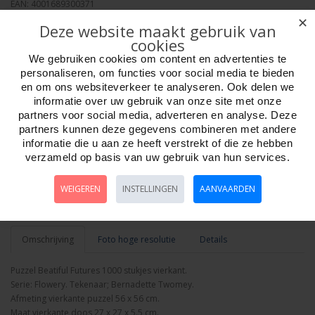
EAN: 4001689300371
Verpakkingseenheid: 6
✕
Deze website maakt gebruik van
Minimum afname: 1
cookies
Merk:
Heye Puzzle
We gebruiken cookies om content en advertenties te
personaliseren, om functies voor social media te bieden
en om ons websiteverkeer te analyseren. Ook delen we
informatie over uw gebruik van onze site met onze
partners voor social media, adverteren en analyse. Deze
partners kunnen deze gegevens combineren met andere
Aantal
informatie die u aan ze heeft verstrekt of die ze hebben
verzameld op basis van uw gebruik van hun services.
WEIGEREN
INSTELLINGEN
AANVAARDEN
Bestellen
Omschrijving
Foto hoge resolutie
Details
Puzzel Beatiful Futures 1000 stukjes vierkant.
Serie: Flowery. Tekenaar; Bernadette Twomey.
Afmeting vierkante puzzel 56 x 56 cm.
Maat vierkante doos 27 x 27 x 5.5 cm.