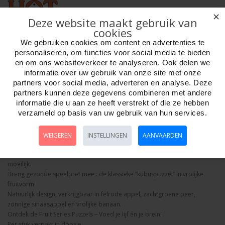
✕
Deze website maakt gebruik van
cookies
We gebruiken cookies om content en advertenties te
Aantal
personaliseren, om functies voor social media te bieden
en om ons websiteverkeer te analyseren. Ook delen we
informatie over uw gebruik van onze site met onze
partners voor social media, adverteren en analyse. Deze
partners kunnen deze gegevens combineren met andere
Bestellen
informatie die u aan ze heeft verstrekt of die ze hebben
verzameld op basis van uw gebruik van hun services.
Omschrijving
Foto hoge resolutie
Details
WEIGEREN
INSTELLINGEN
AANVAARDEN
IQ Puzzel Magic Appel
Deze Appel is een 3 x 3 puzzel, maar door de vormen van de appel extra
moeilijk.
Breng gezonde speelpret mee : de klassieke “kubuspuzzel” in vrolijke
fruitvorm!
Natuurlijk design, verkrijgbaar in felrode appel, zachtgroene peer,
zonnige sinaasappel en vrolijke banaan.
Ontdek de Fruit Series Puzzels – Voed je lijf én je brein!
Per stuk verpakt in doosje.