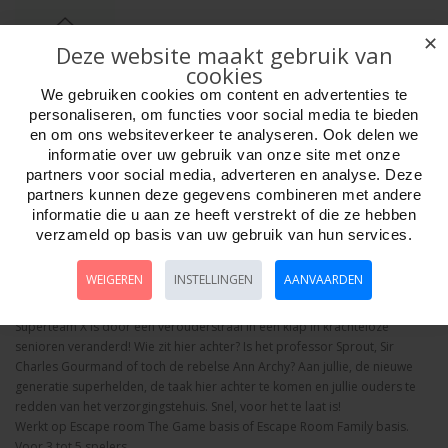
✕
Deze website maakt gebruik van
cookies
We gebruiken cookies om content en advertenties te
personaliseren, om functies voor social media te bieden
Aantal
en om ons websiteverkeer te analyseren. Ook delen we
informatie over uw gebruik van onze site met onze
partners voor social media, adverteren en analyse. Deze
partners kunnen deze gegevens combineren met andere
Bestellen
informatie die u aan ze heeft verstrekt of die ze hebben
verzameld op basis van uw gebruik van hun services.
Omschrijving
Foto hoge resolutie
Details
WEIGEREN
INSTELLINGEN
AANVAARDEN
Escape Room Family Uitbreidingset Superhelden
Superteam X is door een verouderstraal in één klap in krachteloze
senioren veranderd! Wie zit hier achter? Is het professor Sprout, Sir
Charles Gourmand of toch de rebelse Ann Archy? Aan jullie, de nieuwe
generatie superhelden, de taak hier achter te komen en jullie ouders te
redden van het verzorgingstehuis. Snel, voor het te laat is!
Werkt op Escape room The Game basis of Escape Room Family basis.
Voor 3 tot 5 spelers.