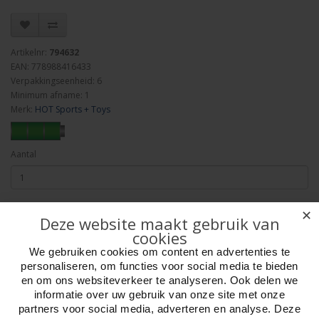
Artikelnr:
794632
EAN: 778988416433
Verpakkingseenheid: 6
Minimum afname: 1
Merk:
HOT Sports + Toys
Aantal
✕
Bestellen
Deze website maakt gebruik van
cookies
We gebruiken cookies om content en advertenties te
Omschrijving
Foto hoge resolutie
Details
personaliseren, om functies voor social media te bieden
en om ons websiteverkeer te analyseren. Ook delen we
Breng het avontuur tot leven met Jumanji Het Spel, het legendarische
informatie over uw gebruik van onze site met onze
bordspel. Jij en je groep dappere avonturiers bevinden zich plotseling
partners voor social media, adverteren en analyse. Deze
diep in een mysterieuze jungle vol geheimen en verrassingen. Het gevaar