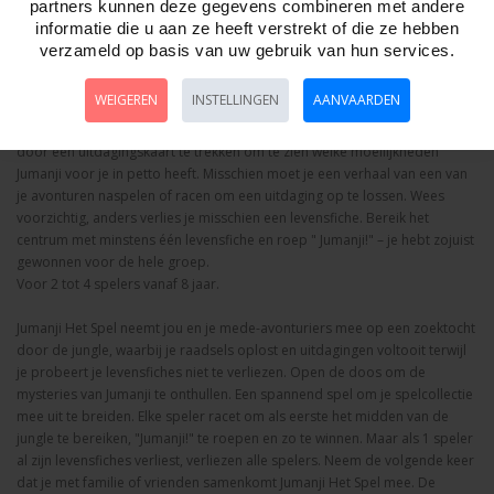
partners kunnen deze gegevens combineren met andere
ligt langs je pad en dreigt je 3 kostbare levensfiches weg te pakken. Je
informatie die u aan ze heeft verstrekt of die ze hebben
doel is om Jumanji, het centrum, te bereiken en de naam ervan te roepen,
verzameld op basis van uw gebruik van hun services.
maar pas op: als een van je groepen geen levensfiches meer heeft,
verliest iedereen. Gooi bij elke beurt met de dobbelstenen en verplaats je
WEIGEREN
INSTELLINGEN
AANVAARDEN
langs het pad en gebruik de Groene Koepel om een raadsel te onthullen.
Los het raadsel goed op en verplaats een extra vakje. Beëindig je beurt
door een uitdagingskaart te trekken om te zien welke moeilijkheden
Jumanji voor je in petto heeft. Misschien moet je een verhaal van een van
je avonturen naspelen of racen om een uitdaging op te lossen. Wees
voorzichtig, anders verlies je misschien een levensfiche. Bereik het
centrum met minstens één levensfiche en roep " Jumanji!" – je hebt zojuist
gewonnen voor de hele groep.
Voor 2 tot 4 spelers vanaf 8 jaar.
Jumanji Het Spel neemt jou en je mede-avonturiers mee op een zoektocht
door de jungle, waarbij je raadsels oplost en uitdagingen voltooit terwijl
je probeert je levensfiches niet te verliezen. Open de doos om de
mysteries van Jumanji te onthullen. Een spannend spel om je spelcollectie
mee uit te breiden. Elke speler racet om als eerste het midden van de
jungle te bereiken, "Jumanji!" te roepen en zo te winnen. Maar als 1 speler
al zijn levensfiches verliest, verliezen alle spelers. Neem de volgende keer
dat je met familie of vrienden samenkomt Jumanji Het Spel mee. De