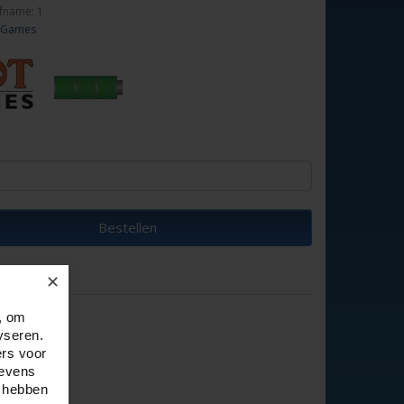
fname: 1
 Games
Bestellen
✕
, om
yseren.
ers voor
gevens
e hebben