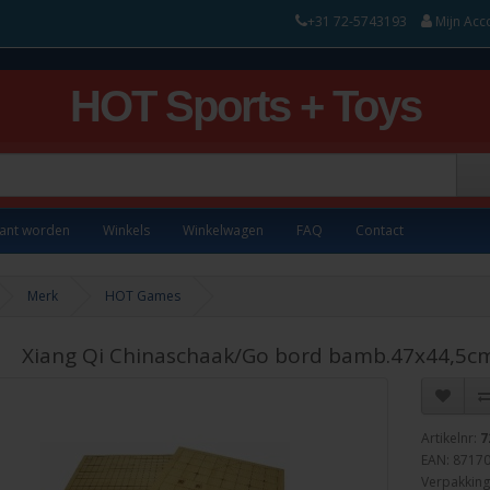
+31 72-5743193
Mijn Acc
HOT Sports + Toys
lant worden
Winkels
Winkelwagen
FAQ
Contact
Merk
HOT Games
Xiang Qi Chinaschaak/Go bord bamb.47x44,5cm
Artikelnr:
7
EAN: 8717
Verpakking