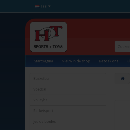
Taal
Startpagina
Nieuw in de shop
Bezoek ons
K
Basketbal
Voetbal
Volleybal
Racketsport
Jeu de boules