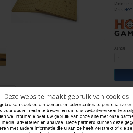
Minimum a
Merk:
HOT
Aantal
ijving
Foto hoge resolutie
Details
Deze website maakt gebruik van cookies
 Chinees schaak + Go bord dubbelzijdig
gebruiken cookies om content en advertenties te personaliseren
nde lijnen Xiang-qi en onderkant Go bord met 19 x 19 lijnen
es voor social media te bieden en om ons websiteverkeer te anal
 bord 47x44,5cm
en we informatie over uw gebruik van onze site met onze partn
 mm.
l media, adverteren en analyse. Deze partners kunnen deze ge
verpakt in kartonnen doos.
ren met andere informatie die u aan ze heeft verstrekt of die z