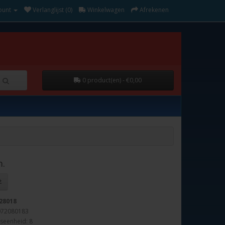
ount
Verlanglijst (0)
Winkelwagen
Afrekenen
0 product(en) - €0,00
.
28018
072080183
seenheid: 8