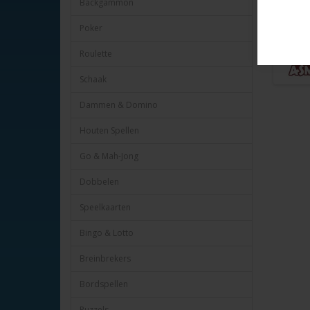
Backgammon
Poker
Roulette
Schaak
Dammen & Domino
Houten Spellen
Go & Mah-Jong
Dobbelen
Speelkaarten
Bingo & Lotto
Breinbrekers
Bordspellen
Puzzels