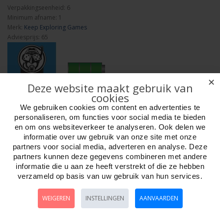
Verpakkingseenheid: 6
Minimum afname: 1
Merk:
Keep Exploring Games
Adviesprijs: 65
✕
Deze website maakt gebruik van
cookies
Aantal
We gebruiken cookies om content en advertenties te
personaliseren, om functies voor social media te bieden
en om ons websiteverkeer te analyseren. Ook delen we
informatie over uw gebruik van onze site met onze
Bestellen
partners voor social media, adverteren en analyse. Deze
partners kunnen deze gegevens combineren met andere
informatie die u aan ze heeft verstrekt of die ze hebben
Omschrijving
Foto hoge resolutie
Media
Details
verzameld op basis van uw gebruik van hun services.
In Granada, op de heuvel van al-Sabika verwezenlijkte de Nasriden-
WEIGEREN
INSTELLINGEN
AANVAARDEN
dynastie (1232-1492) een van de meest indrukwekkende bouwwerken uit
de geschiedenis, het Alhambra. Dit monumentale complex huisvest