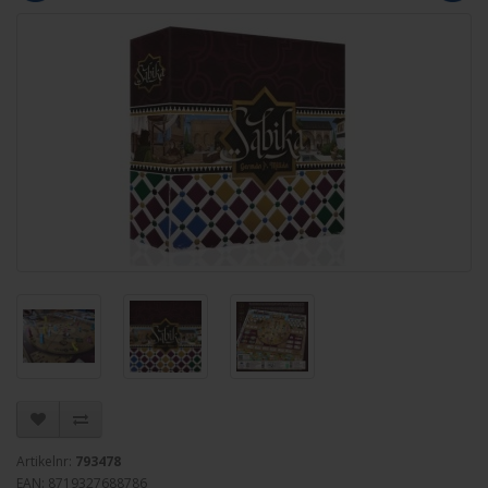
Artikelnr:
793478
EAN: 8719327688786