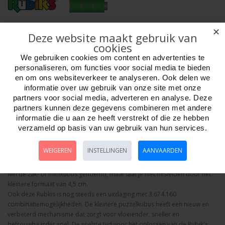
✕
Deze website maakt gebruik van
Aantal
cookies
We gebruiken cookies om content en advertenties te
personaliseren, om functies voor social media te bieden
en om ons websiteverkeer te analyseren. Ook delen we
Bestellen
informatie over uw gebruik van onze site met onze
partners voor social media, adverteren en analyse. Deze
partners kunnen deze gegevens combineren met andere
Omschrijving
Foto hoge resolutie
Details
informatie die u aan ze heeft verstrekt of die ze hebben
verzameld op basis van uw gebruik van hun services.
Rubik’s Cube Mini - 2 x 2-kubus, is een klassieke puzzel waarbij je kleuren
moet combineren en waarmee je je thuis of onderweg kunt vermaken. De
WEIGEREN
INSTELLINGEN
AANVAARDEN
klassieke kubus van 2x2 is een zeer meeslepende hersenkraker die fans
over de hele wereld al tientallen jaren fascineert. Deze kubus wordt ook
wel de zak- of minikubus genoemd, maar laat je niet misleiden door het
kleinere formaat van 4,5 cm.
Ook deze Rubkis is nog steeds een uitdaging met 3.674.160
combinatiemogelijkheden. De kleinere puzzelkubus heeft een nieuw en
verbeterd mechanisme dat zorgt voor vloeiender, sneller en
betrouwbaarder spel. De snelste tijd voor het oplossen van de Rubik's