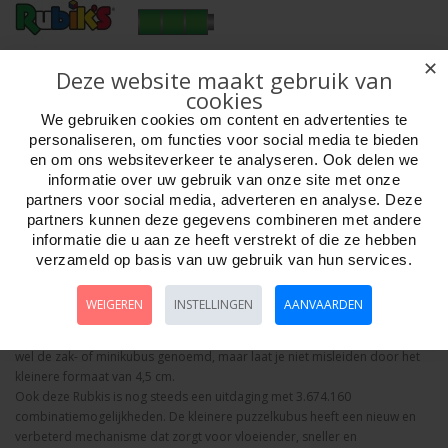
✕
Deze website maakt gebruik van
Aantal
cookies
We gebruiken cookies om content en advertenties te
personaliseren, om functies voor social media te bieden
en om ons websiteverkeer te analyseren. Ook delen we
Bestellen
informatie over uw gebruik van onze site met onze
partners voor social media, adverteren en analyse. Deze
partners kunnen deze gegevens combineren met andere
Omschrijving
Foto hoge resolutie
Details
informatie die u aan ze heeft verstrekt of die ze hebben
verzameld op basis van uw gebruik van hun services.
Rubik’s Cube Mini - 2 x 2-kubus, is een klassieke puzzel waarbij je kleuren
moet combineren en waarmee je je thuis of onderweg kunt vermaken. De
WEIGEREN
INSTELLINGEN
AANVAARDEN
klassieke kubus van 2x2 is een zeer meeslepende hersenkraker die fans
over de hele wereld al tientallen jaren fascineert. Deze kubus wordt ook
wel de zak- of minikubus genoemd, maar laat je niet misleiden door het
kleinere formaat van 4,5 cm.
Ook deze Rubkis is nog steeds een uitdaging met 3.674.160
combinatiemogelijkheden. De kleinere puzzelkubus heeft een nieuw en
verbeterd mechanisme dat zorgt voor vloeiender, sneller en