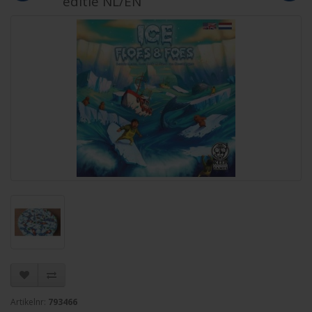
editie NL/EN
Artikelnr:
793466