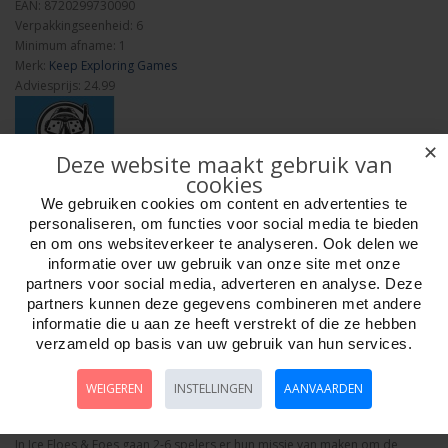
EAN: 8720299730090
Verpakkingseenheid: 6
Minimum afname: 1
Merk:
Keep Exploring Games
Adviesprijs: 24.99
✕
Deze website maakt gebruik van
cookies
We gebruiken cookies om content en advertenties te
Aantal
personaliseren, om functies voor social media te bieden
en om ons websiteverkeer te analyseren. Ook delen we
informatie over uw gebruik van onze site met onze
partners voor social media, adverteren en analyse. Deze
partners kunnen deze gegevens combineren met andere
Bestellen
informatie die u aan ze heeft verstrekt of die ze hebben
verzameld op basis van uw gebruik van hun services.
Omschrijving
Foto hoge resolutie
Details
WEIGEREN
INSTELLINGEN
AANVAARDEN
Ice Floes & Foes -Standaard editie NL/EN
In Ice Floes & Foes gaan 2-6 spelers er hun missie van maken om de