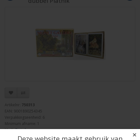
dubbel Piatnik
Artikelnr:
750313
EAN: 9001890254345
Verpakkingseenheid: 6
Minimum afname: 1
Merk:
Piatnik
✕
Deze website maakt gebruik van