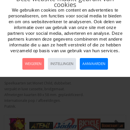
cookies
We gebruiken cookies om content en advertenties te
personaliseren, om functies voor social media te bieden
en om ons websiteverkeer te analyseren. Ook delen we
informatie over uw gebruik van onze site met onze
Aantal
partners voor social media, adverteren en analyse. Deze
partners kunnen deze gegevens combineren met andere
informatie die u aan ze heeft verstrekt of die ze hebben
verzameld op basis van uw gebruik van hun services.
Bestellen
WEIGEREN
INSTELLINGEN
AANVAARDEN
Omschrijving
Foto hoge resolutie
Details
Speelkaarten set Monet Child, dubbelset.
verpakt in luxe cassette, bridgemaat.
Afmetingen kaarten 89 x 58 mm. geplastificeerd.
Internationale pop / afbeeldingen.
Piatnik.