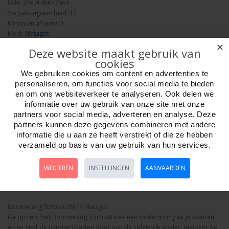
EAN: 3760146647664
Verpakkingseenheid: 12
Minimum afname: 1
Merk:
Matagot
Adviesprijs: 14.95
✕
Deze website maakt gebruik van
cookies
We gebruiken cookies om content en advertenties te
personaliseren, om functies voor social media te bieden
en om ons websiteverkeer te analyseren. Ook delen we
informatie over uw gebruik van onze site met onze
Aantal
partners voor social media, adverteren en analyse. Deze
partners kunnen deze gegevens combineren met andere
informatie die u aan ze heeft verstrekt of die ze hebben
verzameld op basis van uw gebruik van hun services.
Bestellen
WEIGEREN
INSTELLINGEN
AANVAARDEN
Omschrijving
Foto hoge resolutie
Details
Boomerang Europe EN-FR Matagot
Ga op reis met Boomerang: Europa! kies een bestemming uit je kaarten
en en geef de overige kaarten door aan de volgende speler. markeer op