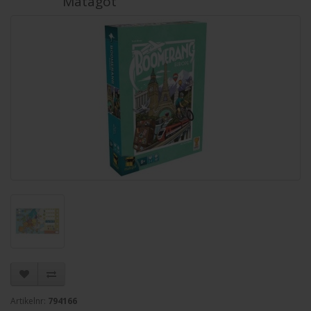
Matagot
Artikelnr:
794166