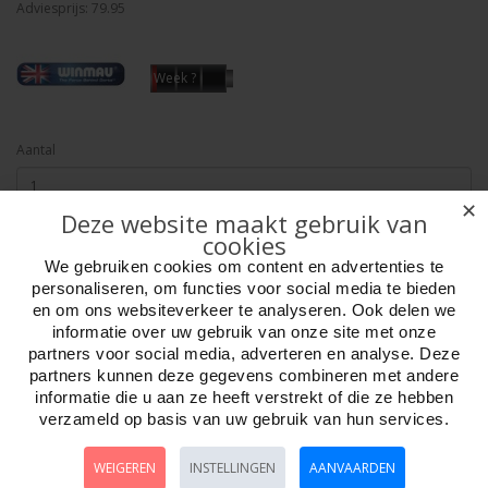
Adviesprijs: 79.95
Week ?
Aantal
✕
Deze website maakt gebruik van
cookies
Bestellen
We gebruiken cookies om content en advertenties te
personaliseren, om functies voor social media te bieden
Omschrijving
Foto hoge resolutie
Details
en om ons websiteverkeer te analyseren. Ook delen we
informatie over uw gebruik van onze site met onze
partners voor social media, adverteren en analyse. Deze
De uitgekiende innovaties van Blade 6 Dual Core, een bewijs van
partners kunnen deze gegevens combineren met andere
hoogwaardige prestaties en kwaliteit, zijn gemaakt voor de meest
informatie die u aan ze heeft verstrekt of die ze hebben
ambitieuze dartspeler. De gepatenteerde Dual Core-dartbordbasis heeft
verzameld op basis van uw gebruik van hun services.
een naadloos, goed zichtbaar speeloppervlak en een geoptimaliseerde
kerndichtheid ontworpen voor een maximale score. Verminderde
dichtheid aan de buitenkern vergemakkelijkt een soepele penetratie van
WEIGEREN
INSTELLINGEN
AANVAARDEN
de dart, terwijl de binnenkern met hoge dichtheid de overtollige