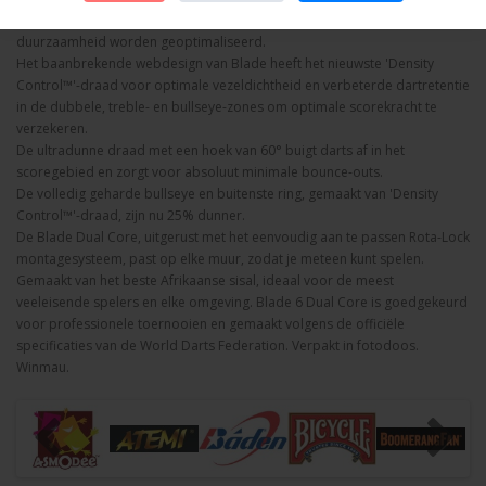
kinetische energie absorbeert, waardoor de dartretentie en
duurzaamheid worden geoptimaliseerd.
Het baanbrekende webdesign van Blade heeft het nieuwste 'Density
Control™'-draad voor optimale vezeldichtheid en verbeterde dartretentie
in de dubbele, treble- en bullseye-zones om optimale scorekracht te
verzekeren.
De ultradunne draad met een hoek van 60° buigt darts af in het
scoregebied en zorgt voor absoluut minimale bounce-outs.
De volledig geharde bullseye en buitenste ring, gemaakt van 'Density
Control™'-draad, zijn nu 25% dunner.
De Blade Dual Core, uitgerust met het eenvoudig aan te passen Rota-Lock
montagesysteem, past op elke muur, zodat je meteen kunt spelen.
Gemaakt van het beste Afrikaanse sisal, ideaal voor de meest
veeleisende spelers en elke omgeving. Blade 6 Dual Core is goedgekeurd
voor professionele toernooien en gemaakt volgens de officiële
specificaties van de World Darts Federation. Verpakt in fotodoos.
Winmau.