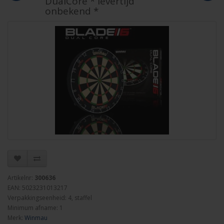
DualCore * levertijd
onbekend *
Artikelnr:
300636
EAN: 5023231013217
Verpakkingseenheid: 4, staffel
Minimum afname: 1
Merk:
Winmau