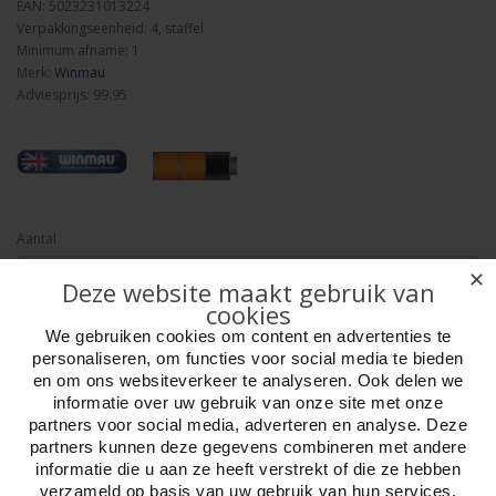
EAN: 5023231013224
Verpakkingseenheid: 4, staffel
Minimum afname: 1
Merk:
Winmau
Adviesprijs: 99.95
Aantal
✕
Deze website maakt gebruik van
cookies
We gebruiken cookies om content en advertenties te
Bestellen
personaliseren, om functies voor social media te bieden
en om ons websiteverkeer te analyseren. Ook delen we
Omschrijving
Foto hoge resolutie
Media
Details
informatie over uw gebruik van onze site met onze
partners voor social media, adverteren en analyse. Deze
partners kunnen deze gegevens combineren met andere
Blade 6 Triple Core-dartbord PDC goedgekeurd
informatie die u aan ze heeft verstrekt of die ze hebben
Het Blade 6 Triple Core-dartbord heeft een geheel nieuw gepatenteerd
verzameld op basis van uw gebruik van hun services.
systeem met een naadloos speeloppervlak en een derde, hoge