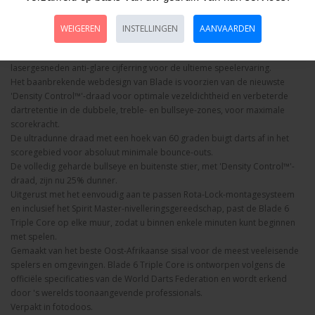
compressielaag, met koolstofvezelversterkte sisal.
Het ultieme in dartbordconstructie, met optimale vezeldichtheid,
WEIGEREN
INSTELLINGEN
AANVAARDEN
ongeëvenaarde dartretentie en maximale score.
Afgewerkt met geheel nieuwe graphics en 's werelds eerste
lasergesneden anti-glare cijferring voor de ultieme speelervaring.
Het baanbrekende webdesign van Blade is voorzien van de nieuwste
'Density Control™'-draad voor optimale vezeldichtheid en verbeterde
dartretentie in de dubbele, treble- en bullseye-zones, voor maximale
scorekracht.
De ultradunne draad met een hoek van 60 graden buigt darts af in het
scoregebied voor absoluut minimale bounce-outs.
De volledig geharde bullseye en buitenste stier, met 'Density Control™'-
draad, zijn nu 25% dunner.
Uitgerust met het eenvoudig aan te passen Rota-Lock-montagesysteem
en inclusief het Spirit Master-nivelleringsgereedschap, past de Blade 6
Triple Core op elke muur, zodat u binnen enkele minuten kunt beginnen
met spelen.
Gemaakt van het beste Oost-Afrikaanse sisal voor de meest veeleisende
spelers en omgevingen. Blade 6 Triple Core is ontworpen volgens de
officiële specificaties van de World Darts Federation en wordt erkend
door 's werelds toonaangevende professionals.
Verpakt in fotodoos.