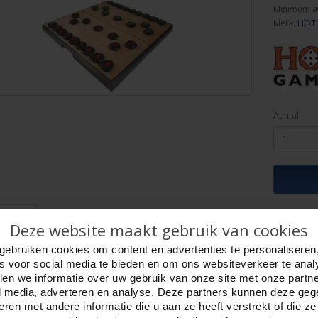
Minimum a
Merk:
HOT
Aantal
ijving
Foto hoge resolutie
Details
Deze website maakt gebruik van cookies
chinees-schaak cassette van zwart kunststof met rand.
gebruiken cookies om content en advertenties te personaliseren
ch en vouwbaar speelveld van bedrukt metaal.
es voor social media te bieden en om ons websiteverkeer te anal
an kunststof met magneten.
en we informatie over uw gebruik van onze site met onze partn
 37.2 x 37.8 x 2.5 cm.
l media, adverteren en analyse. Deze partners kunnen deze ge
dicht 37.2 x 18.9 x 5 cm.
ren met andere informatie die u aan ze heeft verstrekt of die z