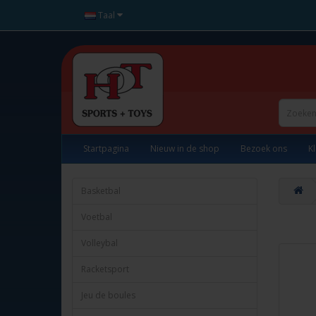
Taal
Startpagina
Nieuw in de shop
Bezoek ons
K
Basketbal
Voetbal
Volleybal
Racketsport
Jeu de boules