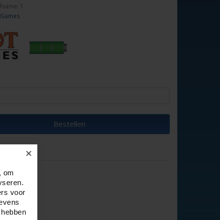
fname: 1
 Games
Bestellen
✕
, om
yseren.
ers voor
gevens
e hebben