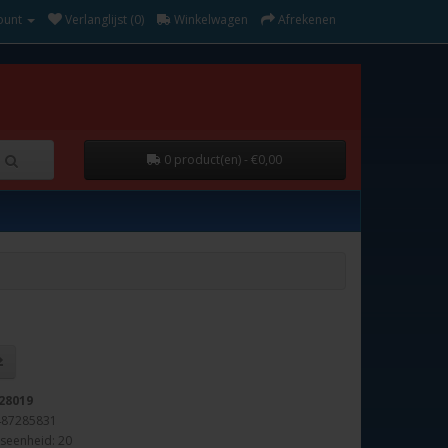
ount
Verlanglijst (0)
Winkelwagen
Afrekenen
0 product(en) - €0,00
28019
487285831
seenheid: 20