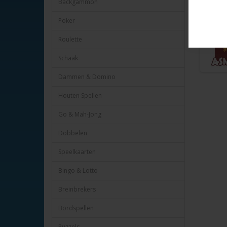
Backgammon
HOT-Gam
Poker
Roulette
Schaak
Dammen & Domino
Houten Spellen
Go & Mah-Jong
Dobbelen
Speelkaarten
Bingo & Lotto
Breinbrekers
Bordspellen
Puzzels