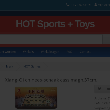
+31 72-5743193
Mijn Acc
HOT Sports + Toys
lant worden
Winkels
Winkelwagen
FAQ
Contact
Merk
HOT Games
Xiang-Qi chinees-schaak cass.magn.37cm.
Artikelnr:
7
EAN: 6934
Verpakking