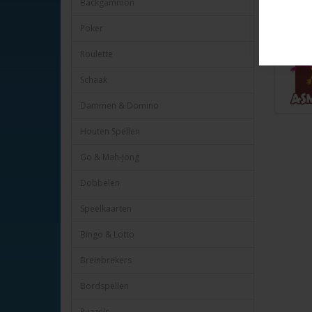
Backgammon
Alle boe
Door de a
Poker
Roulette
Schaak
Dammen & Domino
Houten Spellen
Go & Mah-Jong
Dobbelen
Speelkaarten
Bingo & Lotto
Breinbrekers
Bordspellen
Puzzels