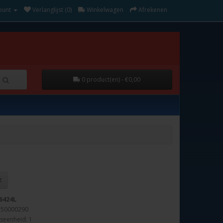
ount
Verlanglijst (0)
Winkelwagen
Afrekenen
0 product(en) - €0,00
6424L
150000290
seenheid: 1