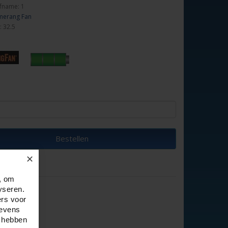
fname: 1
erang Fan
: 32.5
Bestellen
✕
, om
yseren.
ers voor
gevens
e hebben