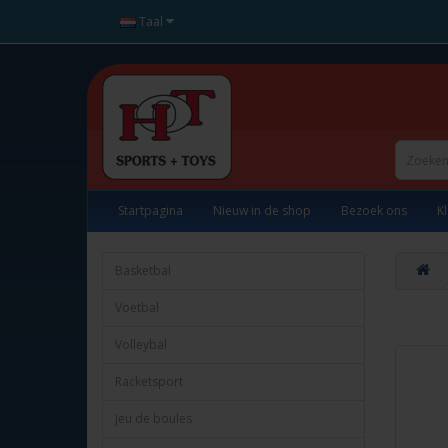
Taal
Startpagina
Nieuw in de shop
Bezoek ons
K
Basketbal
Voetbal
Volleybal
Racketsport
Jeu de boules