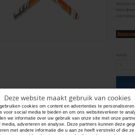
Minimum a
Merk:
Boom
Adviesprijs
Aantal
Deze website maakt gebruik van cookies
ijving
Foto hoge resolutie
Details
gebruiken cookies om content en advertenties te personaliseren
ng NATURAL Linkshandig
es voor social media te bieden en om ons websiteverkeer te anal
m. Gewicht 78 gram. Cirkel 25 meter.
en we informatie over uw gebruik van onze site met onze partn
erd in de E.U. van hoogwaardig multiplex-hout.
l media, adverteren en analyse. Deze partners kunnen deze ge
omerang Fan. Handleiding in Nederlands.
ren met andere informatie die u aan ze heeft verstrekt of die z