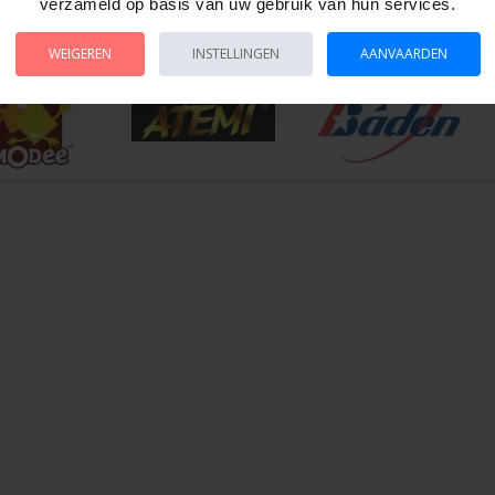
merangs worden gegarandeerd op echte werking.
verzameld op basis van uw gebruik van hun services.
ard van de sport, geen garantie op breuk.
WEIGEREN
INSTELLINGEN
AANVAARDEN