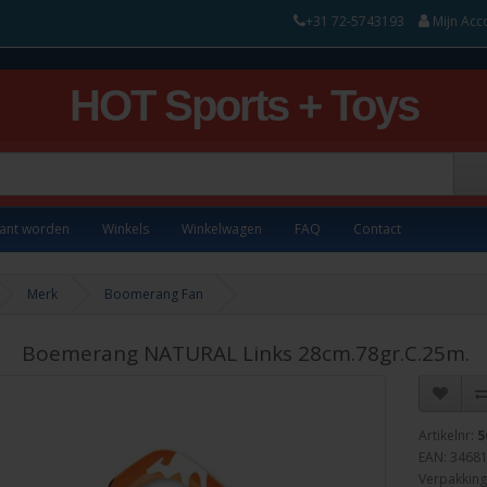
+31 72-5743193
Mijn Acc
HOT Sports + Toys
lant worden
Winkels
Winkelwagen
FAQ
Contact
Merk
Boomerang Fan
Boemerang NATURAL Links 28cm.78gr.C.25m.
Artikelnr:
5
EAN: 3468
Verpakking