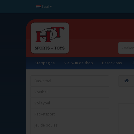
Taal
Startpagina
Nieuw in de shop
Bezoek ons
K
Basketbal
Voetbal
Volleybal
Racketsport
Jeu de boules