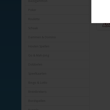
Backgammon
Poker
Roulette
Schaak
Dammen & Domino
Houten Spellen
Go & Mah-Jong
Dobbelen
Speelkaarten
Bingo & Lotto
Breinbrekers
Bordspellen
Puzzels