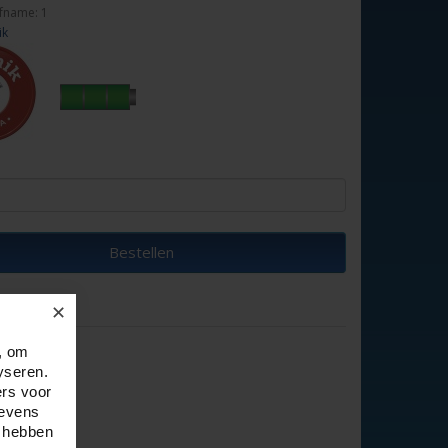
fname: 1
ik
Bestellen
✕
, om
yseren.
ers voor
gevens
e hebben