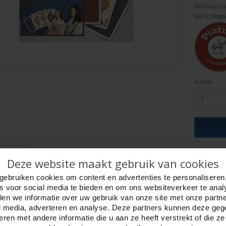
Minimum a
Merk:
Piatn
Aantal
ijving
Foto hoge resolutie
Details
Deze website maakt gebruik van cookies
ten set France Royale, dubbelset.
gebruiken cookies om content en advertenties te personaliseren
n luxe cassette, bridgemaat.
es voor social media te bieden en om ons websiteverkeer te anal
n kaarten 89 x 58 mm. geplastificeerd.
en we informatie over uw gebruik van onze site met onze partn
onale pop / afbeeldingen.
l media, adverteren en analyse. Deze partners kunnen deze ge
ren met andere informatie die u aan ze heeft verstrekt of die z