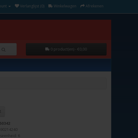
ount
Verlanglijst (0)
Winkelwagen
Afrekenen
0 product(en) - €0,00
50342
890214240
seenheid: 6