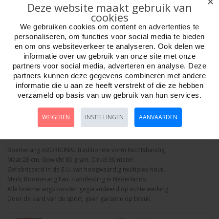
✕
Deze website maakt gebruik van
cookies
We gebruiken cookies om content en advertenties te
personaliseren, om functies voor social media te bieden
en om ons websiteverkeer te analyseren. Ook delen we
informatie over uw gebruik van onze site met onze
Aantal
partners voor social media, adverteren en analyse. Deze
partners kunnen deze gegevens combineren met andere
informatie die u aan ze heeft verstrekt of die ze hebben
verzameld op basis van uw gebruik van hun services.
Bestellen
WEIGEREN
INSTELLINGEN
AANVAARDEN
Omschrijving
Foto hoge resolutie
Details
Boemerang ABORIGINAL traditionele vorm Rechtshandig
Maat 28 cm. Gewicht 85 gram. Cirkel 30 meter.
Gefabriceerd in de E.U. van hoogwaardig multiplex-hout.
Merk; Boomerang Fan. Handleiding in Nederlands.
Alle boemerangs worden gegarandeerd op echte werking.
Door de aard van de sport, geen garantie op breuk.