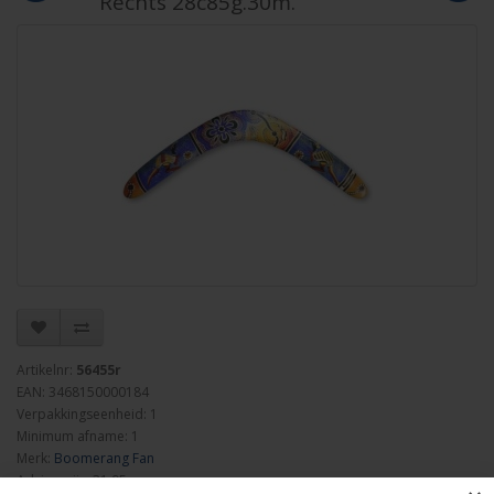
Rechts 28c85g.30m.
Artikelnr:
56455r
EAN: 3468150000184
Verpakkingseenheid: 1
Minimum afname: 1
Merk:
Boomerang Fan
Adviesprijs: 31.95