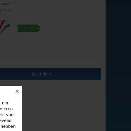
fname: 1
p Kites
Bestellen
✕
, om
yseren.
ers voor
gevens
e hebben