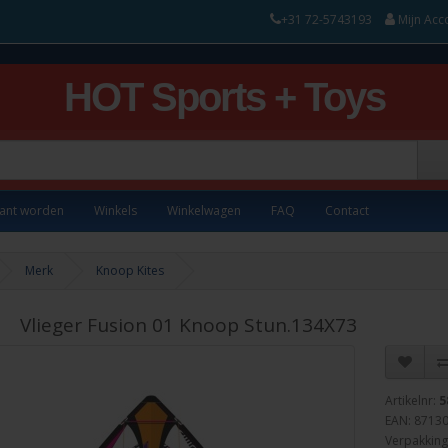
+31 72-5743193
Mijn Acc
HOT Sports + Toys
lant worden
Winkels
Winkelwagen
FAQ
Contact
Merk
Knoop Kites
Vlieger Fusion 01 Knoop Stun.134X73
Artikelnr:
5
EAN: 8713
Verpakking