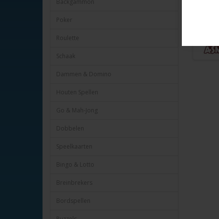
Backgammon
Poker
Roulette
Schaak
Dammen & Domino
Houten Spellen
Go & Mah-Jong
Dobbelen
Speelkaarten
Bingo & Lotto
Breinbrekers
Bordspellen
Puzzels