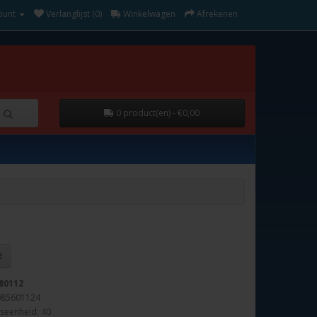
ount
Verlanglijst (0)
Winkelwagen
Afrekenen
0 product(en) - €0,00
80112
085601124
seenheid: 40