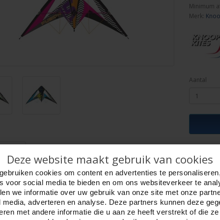
Minimum a
Merk:
Knoo
Aantal
ijving
Foto hoge resolutie
Details
Deze website maakt gebruik van cookies
ARROW 01/ FUSION.
gebruiken cookies om content en advertenties te personaliseren
nter met twee lijnen op ringen.
es voor social media te bieden en om ons websiteverkeer te anal
r stokken. Afmeting 134 x 73 cm.
en we informatie over uw gebruik van onze site met onze partn
n luxe nylon tas.
l media, adverteren en analyse. Deze partners kunnen deze ge
tes
ren met andere informatie die u aan ze heeft verstrekt of die z