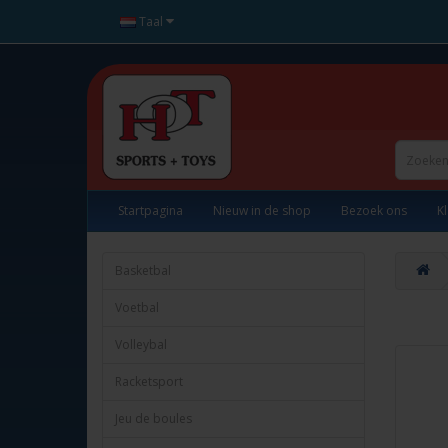
Taal
Startpagina
Nieuw in de shop
Bezoek ons
K
Basketbal
Voetbal
Volleybal
Racketsport
Jeu de boules