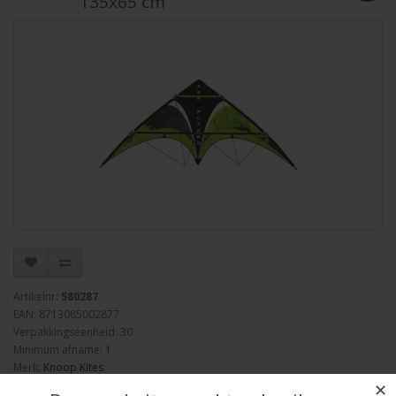
135x65 cm
Artikelnr:
580287
EAN: 8713085002877
Verpakkingseenheid: 30
Minimum afname: 1
Merk:
Knoop Kites
✕