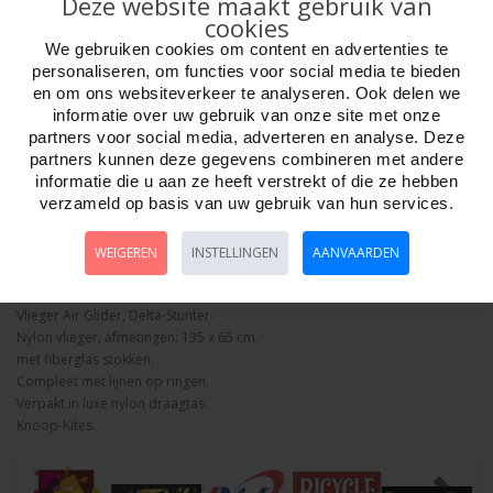
Deze website maakt gebruik van
cookies
We gebruiken cookies om content en advertenties te
personaliseren, om functies voor social media te bieden
en om ons websiteverkeer te analyseren. Ook delen we
Aantal
informatie over uw gebruik van onze site met onze
partners voor social media, adverteren en analyse. Deze
partners kunnen deze gegevens combineren met andere
informatie die u aan ze heeft verstrekt of die ze hebben
verzameld op basis van uw gebruik van hun services.
Bestellen
WEIGEREN
INSTELLINGEN
AANVAARDEN
Omschrijving
Foto hoge resolutie
Details
Vlieger Air Glider, Delta-Stunter.
Nylon vlieger, afmetingen: 135 x 65 cm.
met fiberglas stokken.
Compleet met lijnen op ringen.
Verpakt in luxe nylon draagtas.
Knoop-Kites.