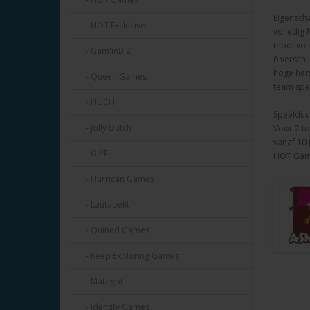
Eigensch
- HOT Exclusive
volledig 
mooi vor
- Gam'inBIZ
6 verschi
hoge her
- Queen Games
team spel
- HUCH!
Speelduur
- Jolly Dutch
Voor 2 to
vanaf 10 
- GIPF
HOT Ga
- Hurrican Games
- Lautapelit
- Quined Games
- Keep Exploring Games
- Matagot
- Identity Games