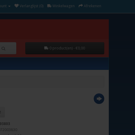
ount
Verlanglijst (0)
Winkelwagen
Afrekenen
0 product(en) - €0,00
93803
072003830