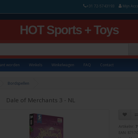
+31 72-5743193
Mijn Acc
HOT Sports + Toys
lant worden
Winkels
Winkelwagen
FAQ
Contact
Bordspellen
Dale of Merchants 3 - NL
Artikelnr:
7
EAN: 8717