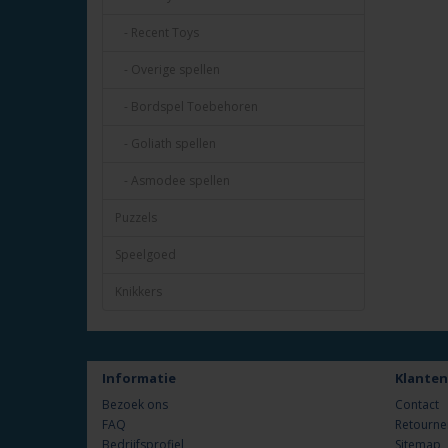
- Recent Toys
- Overige spellen
- Bordspel Toebehoren
- Goliath spellen
- Asmodee spellen
Puzzels
Speelgoed
Knikkers
Informatie
Klanten
Bezoek ons
Contact
FAQ
Retourne
Bedrijfsprofiel
Sitemap