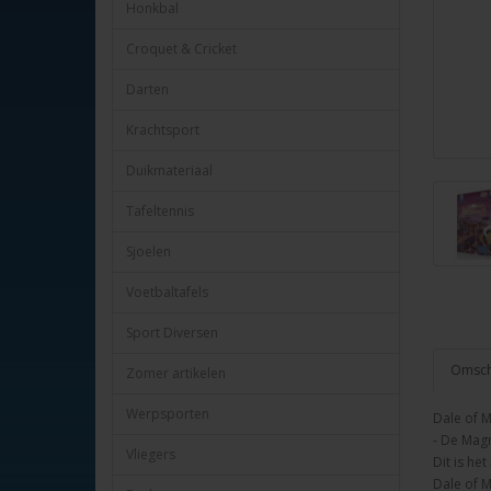
Honkbal
Croquet & Cricket
Darten
Krachtsport
Duikmateriaal
Tafeltennis
Sjoelen
Voetbaltafels
Sport Diversen
Omschr
Zomer artikelen
Werpsporten
Dale of M
- De Mag
Vliegers
Dit is he
Dale of M