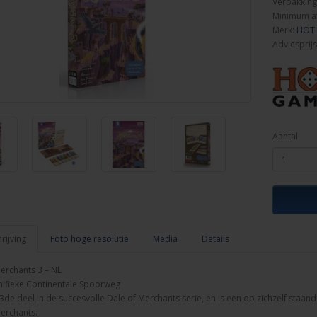
Verpakking
Minimum a
Merk:
HOT
Adviesprijs
Aantal
ijving
Foto hoge resolutie
Media
Details
erchants 3 – NL
nifieke Continentale Spoorweg
t 3de deel in de succesvolle Dale of Merchants serie, en is een op zichzelf sta
erchants.