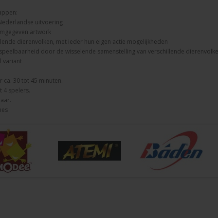
appen:
Nederlandse uitvoering
mgegeven artwork
llende dierenvolken, met ieder hun eigen actie mogelijkheden
speelbaarheid door de wisselende samenstelling van verschillende dierenvolk
 variant
 ca. 30 tot 45 minuten.
t 4 spelers.
jaar.
mes