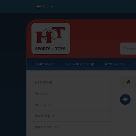
Taal
Startpagina
Nieuw in de shop
Bezoek ons
K
Basketbal
Voetbal
Volleybal
Racketsport
Jeu de boules