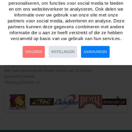
personaliseren, om functies voor social media te bieden
Aantal
en om ons websiteverkeer te analyseren. Ook delen we
informatie over uw gebruik van onze site met onze
partners voor social media, adverteren en analyse. Deze
partners kunnen deze gegevens combineren met andere
informatie die u aan ze heeft verstrekt of die ze hebben
Bestellen
verzameld op basis van uw gebruik van hun services.
Omschrijving
WEIGEREN
Foto hoge resolutie
INSTELLINGEN
AANVAARDEN
Details
Backgammonkist blank gelakt hout.
Met rond stenenvak en houten stenen van 27 x 8 mm.
Speelveld bedrukt.
Afmeting 35x23x5 cm.