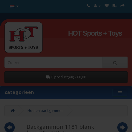
HOT Sports + Toys
0 product(en) - €0,00
categorieën
Houten backgammon
Backgammon 1181 blank