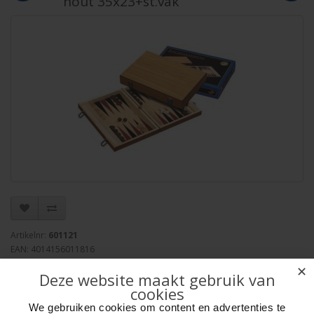
hout 35x23+st.vak
Artikelnr:
601121
EAN: 4014156011816
Verpakkingseenheid: 10
✕
Deze website maakt gebruik van
Minimum afname: 1
cookies
Merk:
HOT Sports + Toys
We gebruiken cookies om content en advertenties te